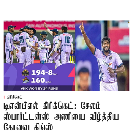
கிரிக்கெட்
டிஎன்பிஎல் கிரிக்கெட்: சேலம்
ஸ்பார்ட்டன்ஸ் அணியை வீழ்த்திய
கோவை கிங்ஸ்