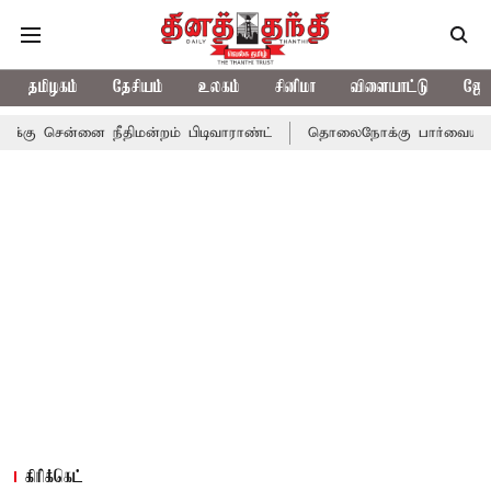
தமிழகம்
தேசியம்
உலகம்
சினிமா
விளையாட்டு
ஜோத
 நீதிமன்றம் பிடிவாராண்ட்
தொலைநோக்கு பார்வையுடன் கூடிய வேளாண
கிரிக்கெட்