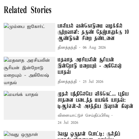
Related Stories
பாலியல் வன்கொடுமை வழக்கில்
குற்றவாளி: தருண் தேஜ்பாலுக்கு 10
ஆண்டுகள் சிறை தண்டனை
தினத்தந்தி
06 Aug 2026
மதவாத அரசியலின் சூரியன்
இன்றோடு மறையும் - அகிலேஷ்
யாதவ்
தினத்தந்தி
25 Jul 2026
முதல் பந்திலேயே விக்கெட்... புதிய
சாதனை படைத்த மயங்க் யாதவ்:
டிஆர்எஸ்-ல் அசத்திய இஷான் கிஷன்
விளையாட்டுச் செய்திப்பிரிவு
24 Jul 2026
3வது ஒருநாள் போட்டி: குல்தீப்