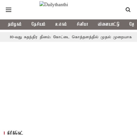
தமிழகம்
தேசியம்
உலகம்
சினிமா
விளையாட்டு
ஜோத
-வது சுதந்திர தினம்: கோட்டை கொத்தளத்தில் முதல் முறையாக தேசிய கொட
கிரிக்கெட்