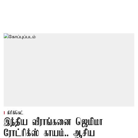
கிரிக்கெட்
இந்திய வீராங்கனை ஜெமிமா
ரோட்ரிக்ஸ் காயம்.. ஆசிய