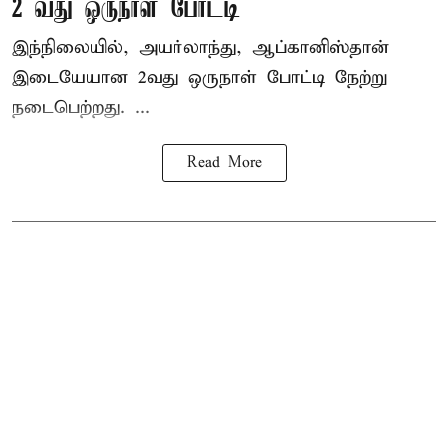
2 வது ஒருநாள் போட்டி
இந்நிலையில், அயர்லாந்து, ஆப்கானிஸ்தான்
இடையேயான 2வது ஒருநாள் போட்டி நேற்று
நடைபெற்றது. ...
Read More