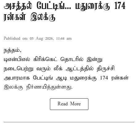
அசத்தல் பேட்டிங்... மதுரைக்கு 174
ரன்கள் இலக்கு
Published on
:
05 Aug 2026, 11:44 am
நத்தம்,
டிஎன்பிஎல்
கிரிக்கெட் தொடரில் இன்று
நடைபெற்று வரும் லீக் ஆட்டத்தில் திருச்சி
அபாரமாக பேட்டிங் ஆடி மதுரைக்கு 174 ரன்கள்
இலக்கு நிர்ணயித்துள்ளது.
Read More