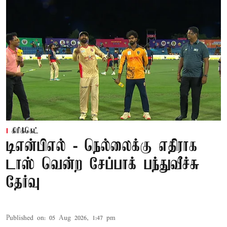
கிரிக்கெட்
டிஎன்பிஎல் - நெல்லைக்கு எதிராக
டாஸ் வென்ற சேப்பாக் பந்துவீச்சு
தேர்வு
Published on
:
05 Aug 2026, 1:47 pm