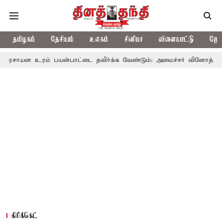
தமிழகம்
தேசியம்
உலகம்
சினிமா
விளையாட்டு
ஜோத
் பயன்பாட்டை தவிர்க்க வேண்டும்: அமைச்சர் வினோத்
5 ஆண்டுகளு
கிரிக்கெட்