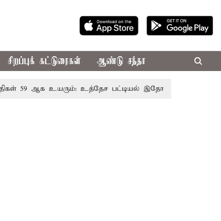
சிறப்புக் கட்டுரைகள்
ஆண்டு சந்தா
59 ஆக உயரும்: உத்தேச பட்டியல் இதோ!
முதல்-அமைச்சர் வ