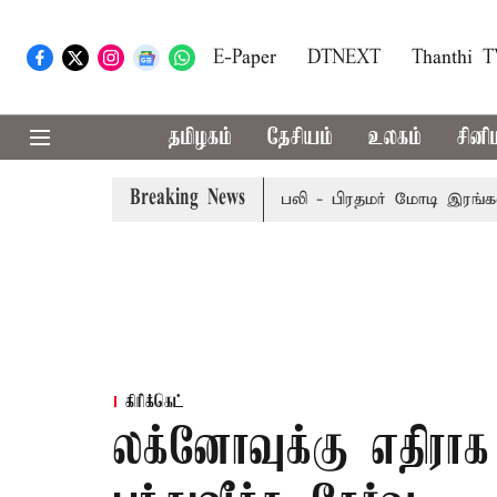
E-Paper
DTNEXT
Thanthi 
தமிழகம்
தேசியம்
உலகம்
சினி
Breaking News
தில் பேருந்து விபத்து; 7 பேர் பலி - பிரதமர் மோடி இரங்கல்
கிரிக்கெட்
லக்னோவுக்கு எதிர