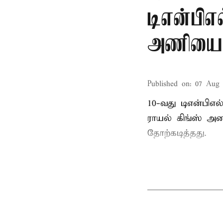
டிஎன்பிஎல
அணியை வ
Published on
:
07 Aug 
10-வது டிஎன்பிஎ
ராயல் கிங்ஸ் அண
தோற்கடித்தது.