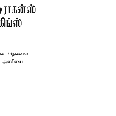
டிராகன்ஸ்
ிங்ஸ்
தில், நெல்லை
ன்ஸ் அணியை