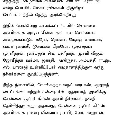
சந்தித்து மகிழ்விக்க சி.எஸ்.கே. சார்பில் 'ரோர் 26'
என்ற பெயரில் மெகா ரசிகர்கள் திருவிழா
சேப்பாக்கத்தில் நேற்று அரங்கேறியது.
இதில் வெவ்வேறு காலக்கட்டங்களில் சென்னை
அணிக்காக ஆடிய 'சின்ன தல' என செல்லமாக
அழைக்கப்படும் சுரேஷ் ரெய்னா, மேத்யூ ஹைடன்,
மைக் ஹஸ்சி, டுவெய்ன் பிராவோ, முத்தையா
முரளிதரன், ஹர்பஜன் சிங், பத்ரிநாத், முரளி விஜய்,
ஜோகிந்தர் ஷர்மா, ஜகாதி, அனிருதா, அம்பத்தி ராயுடு,
எல். பாலாஜி உள்ளிட்டோர் மைதானத்திற்குள் வந்து
ரசிகர்களை குஷிப்படுத்தினர்.
இந்த நிலையில், கொல்கத்தா நைட் ரைடர்ஸ், குஜராத்
டைட்டன்ஸ் மற்றும் சன்ரைசர்ஸ் ஐதராபாத் அணிக்கு
சென்னை சூப்பர் கிங்ஸ் அணி நிர்வாகம் நன்றி
தெரிவித்துள்ளது. அதாவது, சென்னை சூப்பர் கிங்ஸ்
அணிக்காக முன்பு விளையாடிய பிராவோ, ஹைடன்,