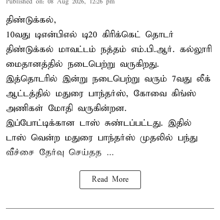
Published on
:
08 Aug 2026, 12:26 pm
திண்டுக்கல்,
10வது டிஎன்பிஎல் டி20
கிரிக்கெட்
தொடர்
திண்டுக்கல் மாவட்டம் நத்தம் எம்.பி.ஆர். கல்லூரி
மைதானத்தில் நடைபெற்று வருகிறது.
இத்தொடரில் இன்று நடைபெற்று வரும் 7வது லீக்
ஆட்டத்தில் மதுரை பாந்தர்ஸ், கோவை கிங்ஸ்
அணிகள் மோதி வருகின்றன.
இப்போட்டிக்கான டாஸ் சுண்டப்பட்டது. இதில்
டாஸ் வென்ற மதுரை பாந்தர்ஸ் முதலில் பந்து
வீச்சை தேர்வு செய்தத ...
Read More