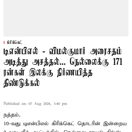
கிரிக்கெட்
டிஎன்பிஎல் - விமல்குமார் அரைசதம்
அடித்து அசத்தல்... நெல்லைக்கு 171
ரன்கள் இலக்கு நிர்ணயித்த
திண்டுக்கல்
Published on
:
07 Aug 2026, 3:40 pm
நத்தம்,
10-வது
டிஎன்பிஎல்
கிரிக்கெட் தொடரின் இன்றைய