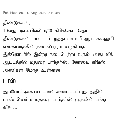
Published on
:
08 Aug 2026, 9:48 am
திண்டுக்கல்,
10வது டிஎன்பிஎல் டி20
கிரிக்கெட்
தொடர்
திண்டுக்கல் மாவட்டம் நத்தம் எம்.பி.ஆர். கல்லூரி
மைதானத்தில் நடைபெற்று வருகிறது.
இத்தொடரில் இன்று நடைபெற்று வரும் 7வது லீக்
ஆட்டத்தில் மதுரை பாந்தர்ஸ், கோவை கிங்ஸ்
அணிகள் மோத உள்ளன.
டாஸ்
இப்போட்டிக்கான டாஸ் சுண்டப்பட்டது. இதில்
டாஸ் வென்ற மதுரை பாந்தர்ஸ் முதலில் பந்து
வீச் ...