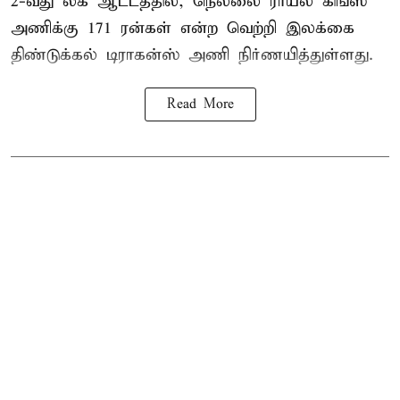
2-வது லீக் ஆட்டத்தில், நெல்லை ராயல் கிங்ஸ்
அணிக்கு 171 ரன்கள் என்ற வெற்றி இலக்கை
திண்டுக்கல் டிராகன்ஸ் அணி நிர்ணயித்துள்ளது.
Read More