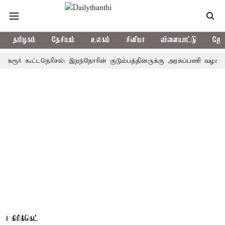
தமிழகம்
தேசியம்
உலகம்
சினிமா
விளையாட்டு
ஜோத
் கூட்டநெரிசல்: இறந்தோரின் குடும்பத்தினருக்கு அரசுப்பணி வழக்கு; வரும்
கிரிக்கெட்