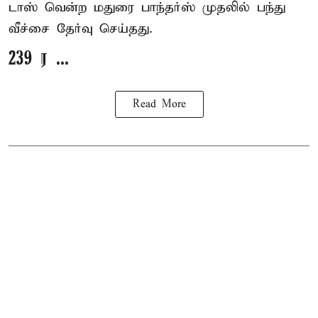
டாஸ் வென்ற மதுரை பாந்தர்ஸ் முதலில் பந்து
வீச்சை தேர்வு செய்தது.
239 ர ...
Read More