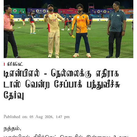
கிரிக்கெட்
டிஎன்பிஎல் - நெல்லைக்கு எதிராக
டாஸ் வென்ற சேப்பாக் பந்துவீச்சு
தேர்வு
Published on
:
05 Aug 2026, 1:47 pm
நத்தம்,