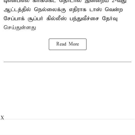
டிஎன்பிஎல்
கிரிக்கெட் தொடரில் இன்றைய 2-வது
ஆட்டத்தில் நெல்லைக்கு எதிராக டாஸ் வென்ற
சேப்பாக் சூப்பர் கில்லீஸ் பந்துவீச்சை தேர்வு
செய்துள்ளது
Read More
X