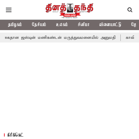
தமிழகம்
தேசியம்
உலகம்
சினிமா
விளையாட்டு
ஜோத
்டின் மணிகண்டன் மருத்துவமனையில் அனுமதி
காவிரி விவகாரம்: 
கிரிக்கெட்