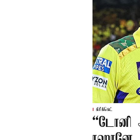
கிரிக்கெட்
“டோனி அ
ரஹானே