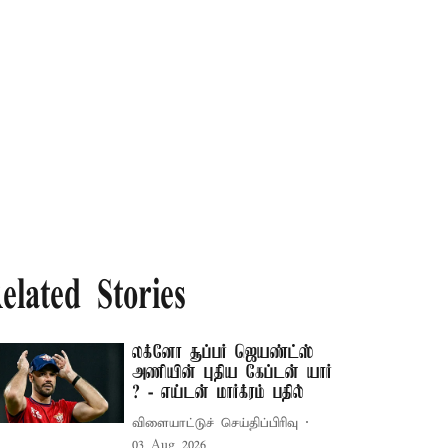
elated Stories
லக்னோ சூப்பர் ஜெயண்ட்ஸ்
அணியின் புதிய கேப்டன் யார்
? - எய்டன் மார்க்ரம் பதில்
விளையாட்டுச் செய்திப்பிரிவு
03 Aug 2026