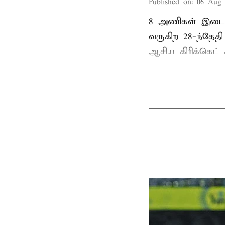
Published on
:
06 Aug 
8 அணிகள் இடையி
வருகிற 28-ந்தேத
ஆசிய கிரிக்கெட் க