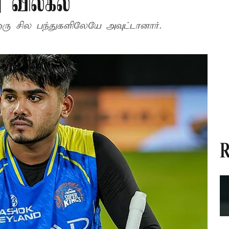
ு விலகல்
ரு சில பந்துகளிலேயே அவுட்டானார்.
R