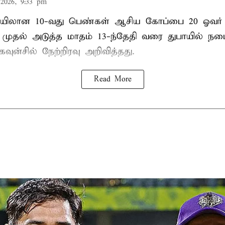
2026, 9:33 pm
லான 10-வது பெண்கள் ஆசிய கோப்பை 20 ஓவர் கி
ி முதல் அடுத்த மாதம் 13-ந்தேதி வரை துபாயில் ந
வுன்சில் நேற்றிரவு அறிவித்தது.
Read More