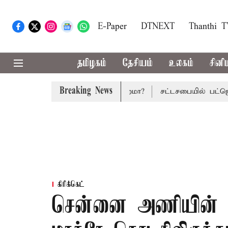
E-Paper
DTNEXT
Thanthi 
தமிழகம்
தேசியம்
உலகம்
சினி
Breaking News
்ஜெட்: மாற்றமா?, தடுமாற்றமா?
சட்டசபையில் பட்ஜெட் மீதான 
கிரிக்கெட்
சென்னை அணியின் இ