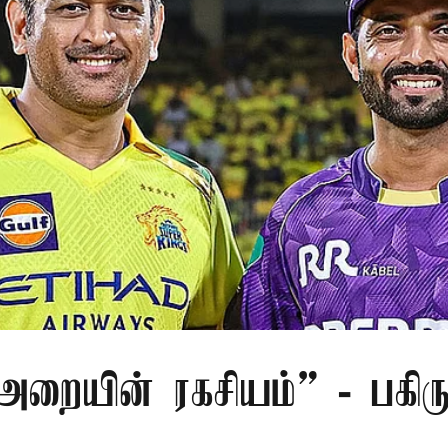
றையின் ரகசியம்” - பகிரு