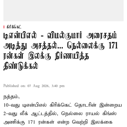
கிரிக்கெட்
டிஎன்பிஎல் - விமல்குமார் அரைசதம்
அடித்து அசத்தல்... நெல்லைக்கு 171
ரன்கள் இலக்கு நிர்ணயித்த
திண்டுக்கல்
Published on
:
07 Aug 2026, 3:40 pm
நத்தம்,
10-வது
டிஎன்பிஎல்
கிரிக்கெட் தொடரின் இன்றைய
2-வது லீக் ஆட்டத்தில், நெல்லை ராயல் கிங்ஸ்
அணிக்கு 171 ரன்கள் என்ற வெற்றி இலக்கை