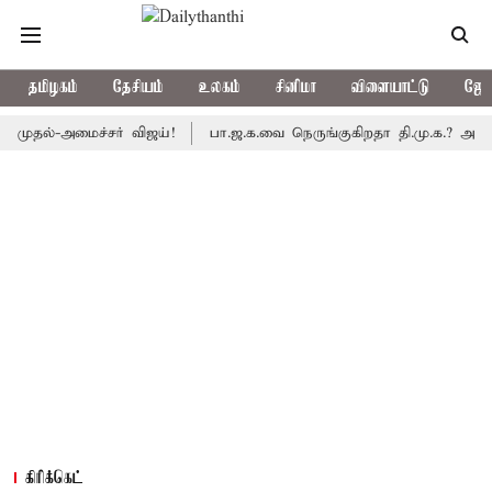
தமிழகம்
தேசியம்
உலகம்
சினிமா
விளையாட்டு
ஜோத
்-அமைச்சர் விஜய்!
பா.ஜ.க.வை நெருங்குகிறதா தி.மு.க.? அனைத்துக்கட
கிரிக்கெட்