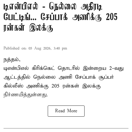
டிஎன்பிஎல் - நெல்லை அதிரடி
பேட்டிங்... சேப்பாக் அணிக்கு 205
ரன்கள் இலக்கு
Published on
:
05 Aug 2026, 3:40 pm
நத்தம்,
டிஎன்பிஎல்
கிரிக்கெட் தொடரில் இன்றைய 2-வது
ஆட்டத்தில் நெல்லை அணி சேப்பாக் சூப்பர்
கில்லீஸ் அணிக்கு 205 ரன்கள் இலக்கு
நிர்ணயித்துள்ளது.
Read More