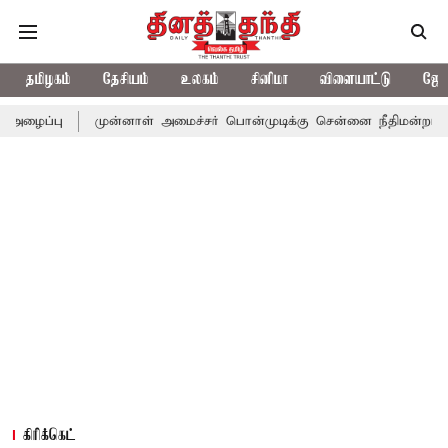
தமிழகம்
தேசியம்
உலகம்
சினிமா
விளையாட்டு
ஜோத
முன்னாள் அமைச்சர் பொன்முடிக்கு சென்னை நீதிமன்றம் பிடிவாராண்ட்
கிரிக்கெட்