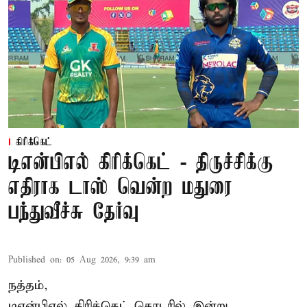
கிரிக்கெட்
டிஎன்பிஎல் கிரிக்கெட் - திருச்சிக்கு
எதிராக டாஸ் வென்ற மதுரை
பந்துவீச்சு தேர்வு
Published on
:
05 Aug 2026, 9:39 am
நத்தம்,
டிஎன்பிஎல்
கிரிக்கெட் தொடரில் இன்று