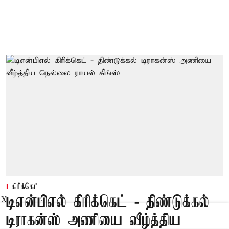
கிரிக்கெட்
டிஎன்பிஎல் கிரிக்கெட் - திண்டுக்கல்
X
டிராகன்ஸ் அணியை வீழ்த்திய