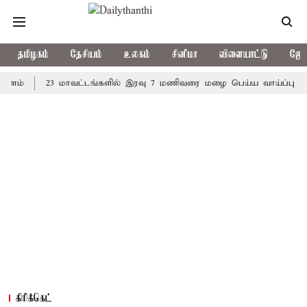
தமிழகம்
தேசியம்
உலகம்
சினிமா
விளையாட்டு
ஜோத
23 மாவட்டங்களில் இரவு 7 மணிவரை மழை பெய்ய வாய்ப்பு
கொரி
கிரிக்கெட்