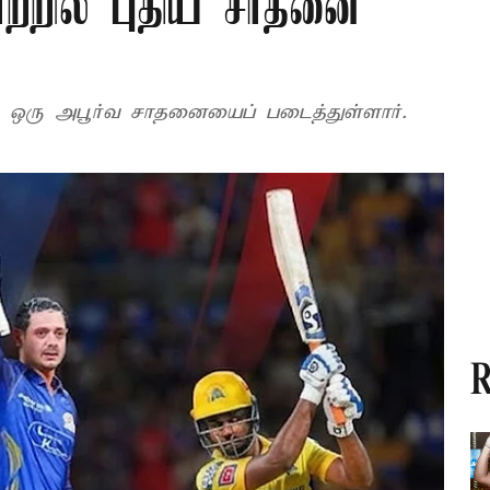
லாற்றில் புதிய சாதனை
ில் ஒரு அபூர்வ சாதனையைப் படைத்துள்ளார்.
R