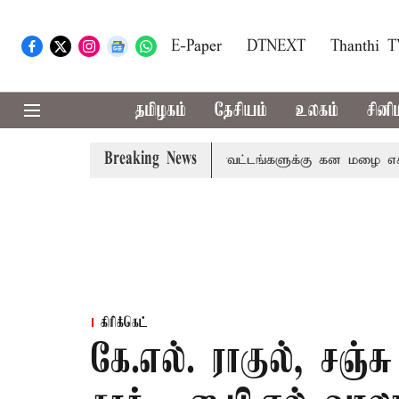
E-Paper
DTNEXT
Thanthi 
தமிழகம்
தேசியம்
உலகம்
சினி
Breaking News
, தேனி,நீலகிரி ஆகிய மாவட்டங்களுக்கு கன மழை எச்சரிக்கை
கிரிக்கெட்
கே.எல். ராகுல், சஞ்ச