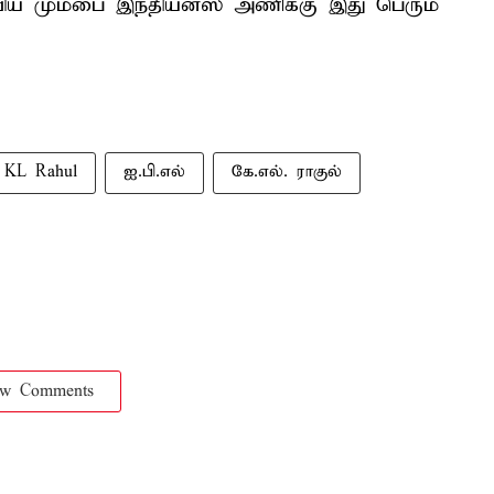
ிய மும்பை இந்தியன்ஸ் அணிக்கு இது பெரும்
KL Rahul
ஐ.பி.எல்
கே.எல். ராகுல்
ow Comments