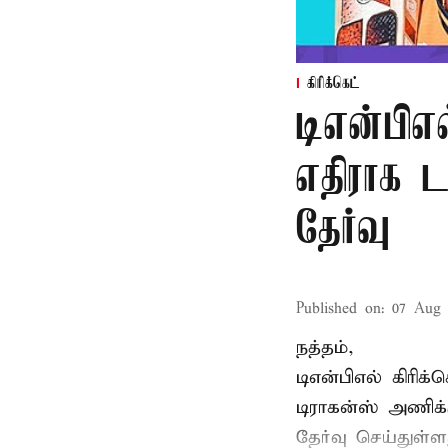
கிரிக்கெட்
டிஎன்பிஎல
எதிராக ட
தேர்வு
Published on
:
07 Aug 
நத்தம்,
டிஎன்பிஎல்
கிரிக
டிராகன்ஸ் அணிக
தேர்வு செய்துள்ள