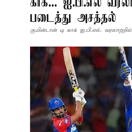
காக்... ஐ.பி.எல் வர
படைத்து அசத்தல்
குயின்டான் டி காக் ஐ.பி.எல். வரலாற்ற