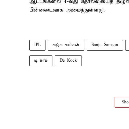
ஆட்டங்களில் 4-வது தோல்வியைத் தழுவ
பின்னடைவாக அமைந்துள்ளது.
IPL
சஞ்சு சாம்சன்
Sanju Samson
டி காக்
De Kock
Sh