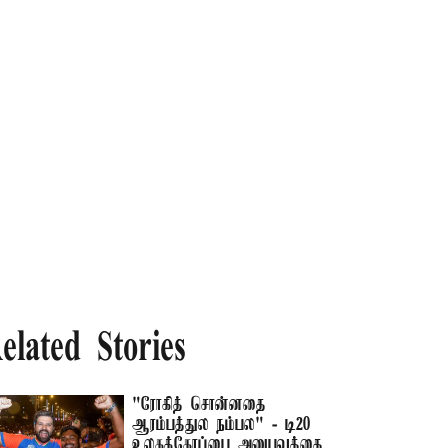
elated Stories
"ரோகித் சொன்னதை
ஆரம்பத்துல நம்பல" - டி20
உலகக்கோப்பை அனுபவத்தை