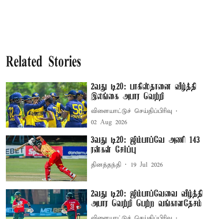
Related Stories
2வது டி20: பாகிஸ்தானை வீழ்த்தி
இலங்கை அபார வெற்றி
விளையாட்டுச் செய்திப்பிரிவு
02 Aug 2026
3வது டி20: ஜிம்பாப்வே அணி 143
ரன்கள் சேர்ப்பு
தினத்தந்தி
19 Jul 2026
2வது டி20: ஜிம்பாப்வேவை வீழ்த்தி
அபார வெற்றி பெற்ற வங்காளதேசம்
விளையாட்டுச் செய்திப்பிரிவு