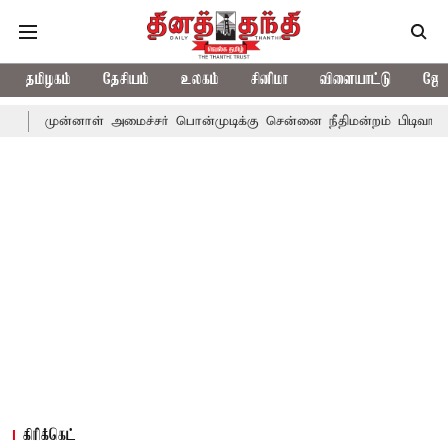
தமிழகம்
தேசியம்
உலகம்
சினிமா
விளையாட்டு
ஜோத
ாள் அமைச்சர் பொன்முடிக்கு சென்னை நீதிமன்றம் பிடிவாராண்ட்
தொல
கிரிக்கெட்