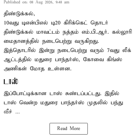
Published on
:
08 Aug 2026, 9:48 am
திண்டுக்கல்,
10வது டிஎன்பிஎல் டி20
கிரிக்கெட்
தொடர்
திண்டுக்கல் மாவட்டம் நத்தம் எம்.பி.ஆர். கல்லூரி
மைதானத்தில் நடைபெற்று வருகிறது.
இத்தொடரில் இன்று நடைபெற்று வரும் 7வது லீக்
ஆட்டத்தில் மதுரை பாந்தர்ஸ், கோவை கிங்ஸ்
அணிகள் மோத உள்ளன.
டாஸ்
இப்போட்டிக்கான டாஸ் சுண்டப்பட்டது. இதில்
டாஸ் வென்ற மதுரை பாந்தர்ஸ் முதலில் பந்து
வீச் ...
Read More