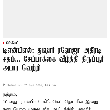
கிரிக்கெட்
டிஎன்பிஎல்: துஷார் ரஹேஜா அதிரடி
சதம்... சேப்பாக்கை வீழ்த்தி திருப்பூர்
அபார வெற்றி
Published on
:
07 Aug 2026, 1:25 pm
நத்தம்,
10-வது
டிஎன்பிஎல்
கிரிக்கெட் தொடரில் இன்று
நடைபெற்ற முதல் லீக் ஆட்டத்தில், ஐடிரீம்