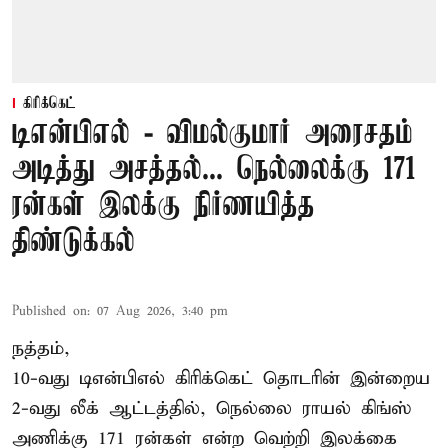
கிரிக்கெட்
டிஎன்பிஎல் - விமல்குமார் அரைசதம்
அடித்து அசத்தல்... நெல்லைக்கு 171
ரன்கள் இலக்கு நிர்ணயித்த
திண்டுக்கல்
Published on
:
07 Aug 2026, 3:40 pm
நத்தம்,
10-வது
டிஎன்பிஎல்
கிரிக்கெட் தொடரின் இன்றைய
2-வது லீக் ஆட்டத்தில், நெல்லை ராயல் கிங்ஸ்
அணிக்கு 171 ரன்கள் என்ற வெற்றி இலக்கை