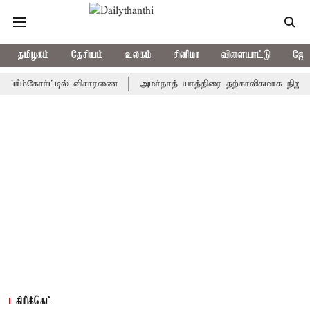
தமிழகம்
தேசியம்
உலகம்
சினிமா
விளையாட்டு
ஜோத
்கோர்ட்டில் விசாரணை
அமர்நாத் யாத்திரை தற்காலிகமாக நிறுத்தம்
கிரிக்கெட்