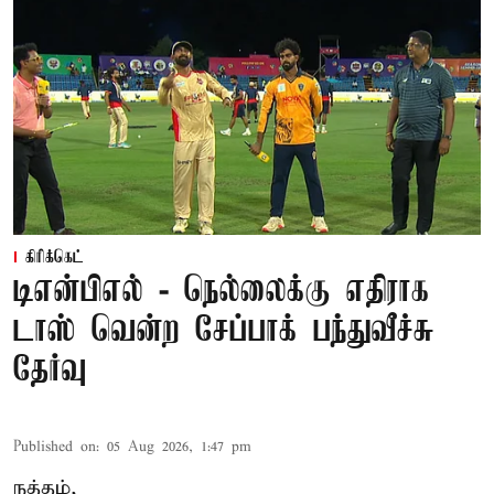
கிரிக்கெட்
டிஎன்பிஎல் - நெல்லைக்கு எதிராக
டாஸ் வென்ற சேப்பாக் பந்துவீச்சு
தேர்வு
Published on
:
05 Aug 2026, 1:47 pm
நத்தம்,