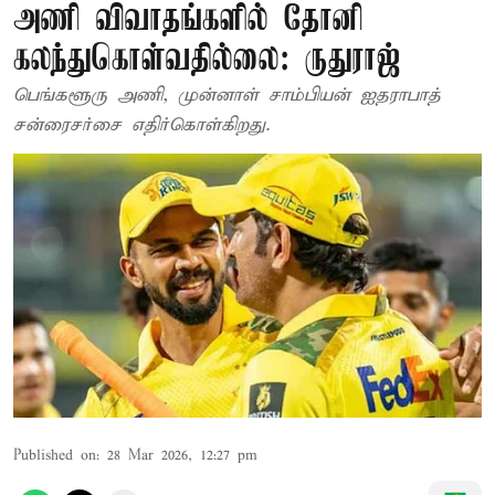
அணி விவாதங்களில் தோனி
கலந்துகொள்வதில்லை: ருதுராஜ்
பெங்களூரு அணி, முன்னாள் சாம்பியன் ஐதராபாத்
சன்ரைசர்சை எதிர்கொள்கிறது.
Published on
:
28 Mar 2026, 12:27 pm