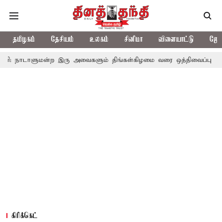
தமிழகம்
தேசியம்
உலகம்
சினிமா
விளையாட்டு
ஜோத
ளுமன்ற இரு அவைகளும் திங்கள்கிழமை வரை ஒத்திவைப்பு
டாஸ்மாக் க
கிரிக்கெட்