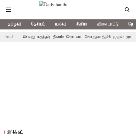
தமிழகம்
தேசியம்
உலகம்
சினிமா
விளையாட்டு
ஜோத
80-வது சுதந்திர தினம்: கோட்டை கொத்தளத்தில் முதல் முறையாக தேச
கிரிக்கெட்