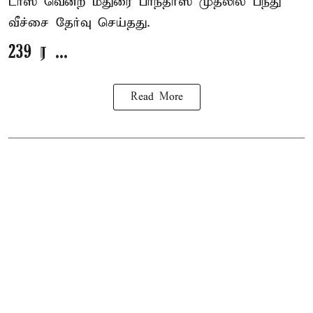
டாஸ் வென்ற மதுரை பாந்தர்ஸ் முதலில் பந்து
வீச்சை தேர்வு செய்தது.
239 ர ...
Read More