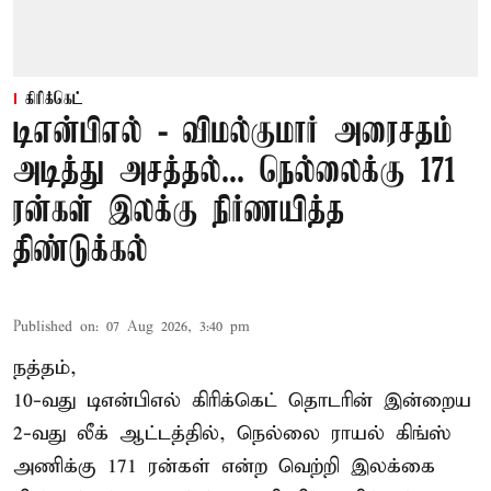
கிரிக்கெட்
டிஎன்பிஎல் - விமல்குமார் அரைசதம்
அடித்து அசத்தல்... நெல்லைக்கு 171
ரன்கள் இலக்கு நிர்ணயித்த
திண்டுக்கல்
Published on
:
07 Aug 2026, 3:40 pm
நத்தம்,
10-வது
டிஎன்பிஎல்
கிரிக்கெட் தொடரின் இன்றைய
2-வது லீக் ஆட்டத்தில், நெல்லை ராயல் கிங்ஸ்
அணிக்கு 171 ரன்கள் என்ற வெற்றி இலக்கை