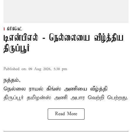
கிரிக்கெட்
டிஎன்பிஎல் - நெல்லையை வீழ்த்திய
திருப்பூர்
Published on
:
09 Aug 2026, 5:38 pm
நத்தம்,
நெல்லை ராயல் கிங்ஸ்
அணியை வீழ்த்தி
திருப்பூர் தமிழன்ஸ் அணி அபார வெற்றி பெற்றது.
Read More