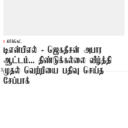
கிரிக்கெட்
டிஎன்பிஎல் - ஜெகதீசன் அபார
ஆட்டம்... திண்டுக்கல்லை வீழ்த்தி
முதல் வெற்றியை பதிவு செய்த
X
சேப்பாக்
Published on
:
09 Aug 2026, 4:49 pm
திண்டுக்கல்,
சேப்பாக்
சூப்பர் கில்லீஸ் அணி திண்டுக்கல்லை