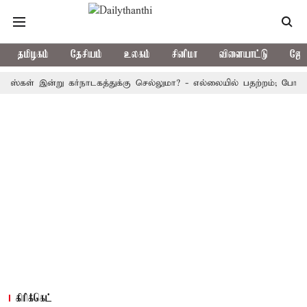
தமிழகம்
தேசியம்
உலகம்
சினிமா
விளையாட்டு
ஜோத
 இன்று கர்நாடகத்துக்கு செல்லுமா? - எல்லையில் பதற்றம்; போலீஸ் குவிப
கிரிக்கெட்