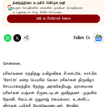
தினத்தந்தியை கூகுளில் பின்தொடரவும்
கூகுள் செய்திகளில் எங்களின் முக்கியச் செய்திகளை
உடனுக்குடன் பெற கிளிக் செய்யவும்.
Add as Preferred Source
Follow Us
சென்னை,
ரசிகர்களை சந்தித்து மகிழ்விக்க சி.எஸ்.கே. சார்பில்
'ரோர்26' என்ற பெயரில் மெகா ரசிகர்கள் திருவிழா
சேப்பாக்கத்தில் நேற்று அரங்கேறியது. ஏராளமான
ரசிகர்கள் மஞ்சள் சீருடையுடன் குவிந்தனர். முதலில்
தோனி, கேப்டன் ருதுராஜ் கெய்க்வாட் உள்ளிட்ட
வீரர்கள் பயிற்சி மேற்கொண்டனர். இரவில்