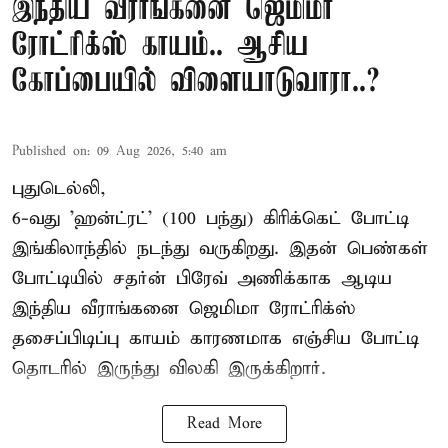
இந்திய வீராங்கனை ஜெமிமா
ரோட்ரிக்ஸ் காயம்.. ஆசிய
கோப்பையில் விளையாடுவாரா..?
Published on
:
09 Aug 2026, 5:40 am
புதுடெல்லி,
6-வது 'ஹன்ட்ரட்' (100 பந்து) கிரிக்கெட் போட்டி
இங்கிலாந்தில் நடந்து வருகிறது. இதன் பெண்கள்
போட்டியில் சதர்ன் பிரேவ் அணிக்காக ஆடிய
இந்திய வீராங்கனை
ஜெமிமா ரோட்ரிக்ஸ்
தசைப்பிடிப்பு காயம் காரணமாக எஞ்சிய போட்டி
தொடரில் இருந்து விலகி இருக்கிறார்.
Read More