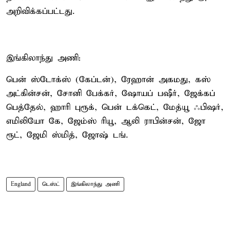
அறிவிக்கப்பட்டது.
இங்கிலாந்து அணி:
பென் ஸ்டோக்ஸ் (கேப்டன்), ரேஹான் அகமது, கஸ்
அட்கின்சன், சோனி பேக்கர், ஷோயப் பஷீர், ஜேக்கப்
பெத்தேல், ஹாரி புரூக், பென் டக்கெட், மேத்யூ ஃபிஷர்,
எமிலியோ கே, ஜேம்ஸ் ரியூ, ஆலி ராபின்சன், ஜோ
ரூட், ஜேமி ஸ்மித், ஜோஷ் டங்.
England
டெஸ்ட்
இங்கிலாந்து அணி