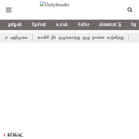
தமிழகம்
தேசியம்
உலகம்
சினிமா
விளையாட்டு
ஜோத
றிமுகம்
காவிரி நீர் ஒழுங்காற்று குழு நாளை கூடுகிறது
ஒரு தேர்
கிரிக்கெட்