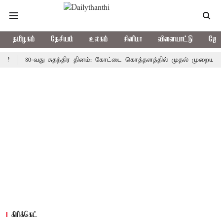
தமிழகம்
தேசியம்
உலகம்
சினிமா
விளையாட்டு
ஜோத
80-வது சுதந்திர தினம்: கோட்டை கொத்தளத்தில் முதல் முறையாக தேசிய 
கிரிக்கெட்