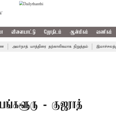
TV
மா
விளையாட்டு
ஜோதிடம்
ஆன்மிகம்
வணிகம்
அமர்நாத் யாத்திரை தற்காலிகமாக நிறுத்தம்
இமாச்சலத்தில் ப
பெங்களூரு - குஜராத்