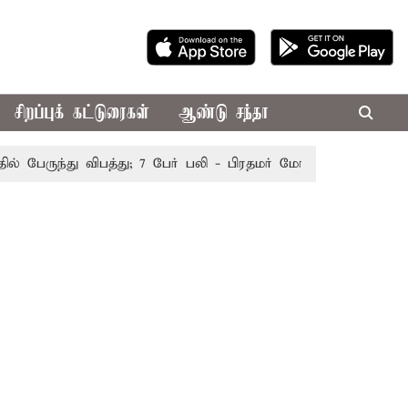
சிறப்புக் கட்டுரைகள்
ஆண்டு சந்தா
ேருந்து விபத்து; 7 பேர் பலி - பிரதமர் மோடி இரங்கல்
தொகுத