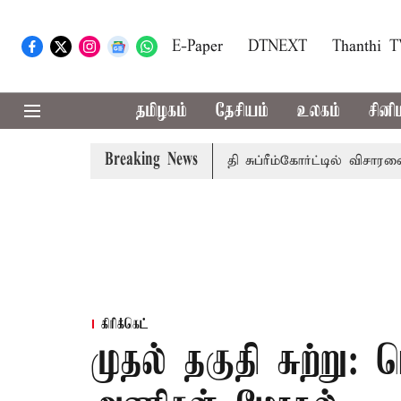
E-Paper
DTNEXT
Thanthi 
தமிழகம்
தேசியம்
உலகம்
சினி
Breaking News
அரசுப்பணி வழக்கு; வரும் 14ம்தேதி சுப்ரீம்கோர்ட்டில் விசாரணை
கிரிக்கெட்
முதல் தகுதி சுற்று: 