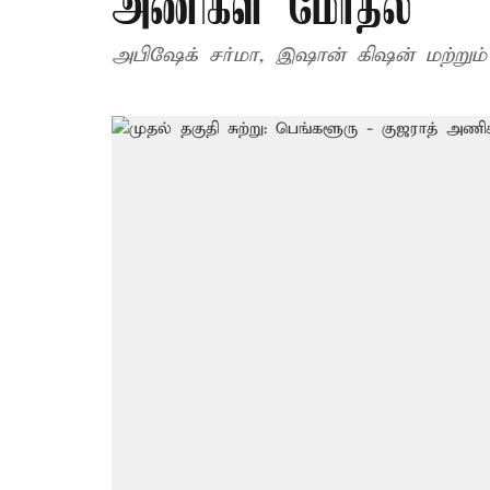
அணிகள் மோதல்
அபிஷேக் சர்மா, இஷான் கிஷன் மற்றும