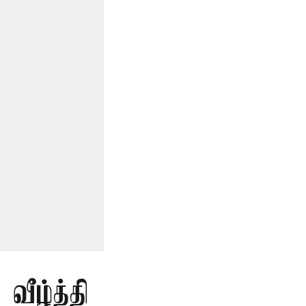
வீழ்த்தி