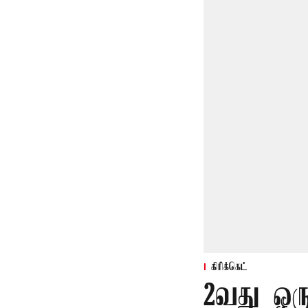
கிரிக்கெட்
2வது ஒரு