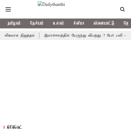
தமிழகம்
தேசியம்
உலகம்
சினிமா
விளையாட்டு
ஜோத
க நிறுத்தம்
இமாச்சலத்தில் பேருந்து விபத்து; 7 பேர் பலி - பிரதமர்
கிரிக்கெட்