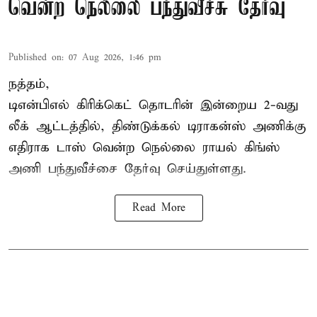
வென்ற நெல்லை பந்துவீச்சு தேர்வு
Published on
:
07 Aug 2026, 1:46 pm
நத்தம்,
டிஎன்பிஎல்
கிரிக்கெட் தொடரின் இன்றைய 2-வது
லீக் ஆட்டத்தில், திண்டுக்கல் டிராகன்ஸ் அணிக்கு
எதிராக டாஸ் வென்ற நெல்லை ராயல் கிங்ஸ்
அணி பந்துவீச்சை தேர்வு செய்துள்ளது.
Read More