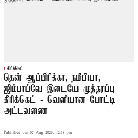
கிரிக்கெட்
தென் ஆப்பிரிக்கா, நமீபியா,
ஜிம்பாப்வே இடையே முத்தரப்பு
கிரிக்கெட் - வெளியான போட்டி
அட்டவணை
Published on
:
07 Aug 2026, 12:58 pm