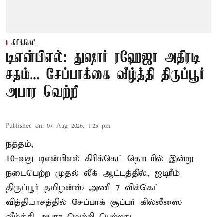
கிரிக்கெட்
டிஎன்பிஎல்: துஷார் ரஹேஜா அதிரடி
சதம்... சேப்பாக்கை வீழ்த்தி திருப்பூர்
அபார வெற்றி
Published on
:
07 Aug 2026, 1:25 pm
நத்தம்,
10-வது
டிஎன்பிஎல்
கிரிக்கெட் தொடரில் இன்று
நடைபெற்ற முதல் லீக் ஆட்டத்தில், ஐடிரீம்
திருப்பூர் தமிழன்ஸ் அணி 7 விக்கெட்
வித்தியாசத்தில் சேப்பாக் சூப்பர் கில்லீஸை
வீழ்த்தி அபார வெற்றி பெற்றது.