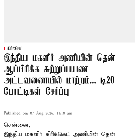
கிரிக்கெட்
இந்திய மகளிர் அணியின் தென்
ஆப்பிரிக்க சுற்றுப்பயண
அட்டவணையில் மாற்றம்... டி20
போட்டிகள் சேர்ப்பு
Published on
:
07 Aug 2026, 11:10 am
சென்னை,
இந்திய மகளிர்
கிரிக்கெட்
அணியின் தென்