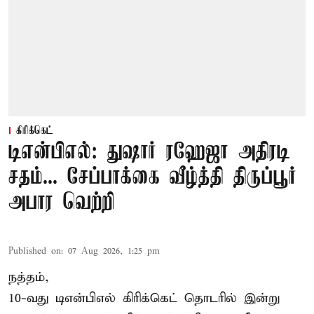
கிரிக்கெட்
டிஎன்பிஎல்: துஷார் ரஹேஜா அதிரடி
சதம்... சேப்பாக்கை வீழ்த்தி திருப்பூர்
அபார வெற்றி
Published on
:
07 Aug 2026, 1:25 pm
நத்தம்,
10-வது
டிஎன்பிஎல்
கிரிக்கெட் தொடரில் இன்று