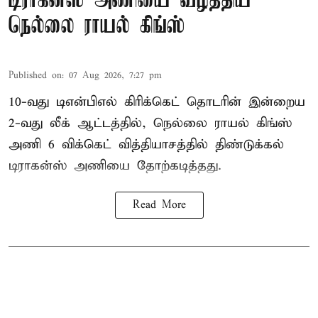
டிராகன்ஸ் அணியை வீழ்த்திய
நெல்லை ராயல் கிங்ஸ்
Published on
:
07 Aug 2026, 7:27 pm
10-வது டிஎன்பிஎல் கிரிக்கெட் தொடரின் இன்றைய
2-வது லீக் ஆட்டத்தில், நெல்லை ராயல் கிங்ஸ்
அணி 6 விக்கெட் வித்தியாசத்தில் திண்டுக்கல்
டிராகன்ஸ் அணியை தோற்கடித்தது.
Read More