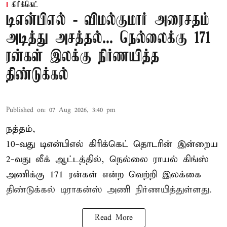
கிரிக்கெட்
டிஎன்பிஎல் - விமல்குமார் அரைசதம்
அடித்து அசத்தல்... நெல்லைக்கு 171
ரன்கள் இலக்கு நிர்ணயித்த
திண்டுக்கல்
Published on
:
07 Aug 2026, 3:40 pm
நத்தம்,
10-வது
டிஎன்பிஎல்
கிரிக்கெட் தொடரின் இன்றைய
2-வது லீக் ஆட்டத்தில், நெல்லை ராயல் கிங்ஸ்
அணிக்கு 171 ரன்கள் என்ற வெற்றி இலக்கை
திண்டுக்கல் டிராகன்ஸ் அணி நிர்ணயித்துள்ளது.
Read More