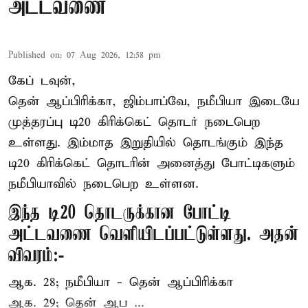
அட்டவணை
Published on
:
07 Aug 2026, 12:58 pm
கேப் டவுன்,
தென் ஆப்பிரிக்கா, ஜிம்பாப்வே, நமீபியா இடையே
முத்தரப்பு
டி20 கிரிக்கெட்
தொடர் நடைபெற
உள்ளது. இம்மாத இறுதியில் தொடங்கும் இந்த
டி20 கிரிக்கெட் தொடரின் அனைத்து போட்டிகளும்
நமீபியாவில் நடைபெற உள்ளன.
இந்த டி20 தொடருக்கான போட்டி
அட்டவணை வெளியிடப்பட்டுள்ளது. அதன்
விவரம்:-
ஆக. 28; நமீபியா - தென் ஆப்பிரிக்கா
ஆக. 29; தென் ஆப ...