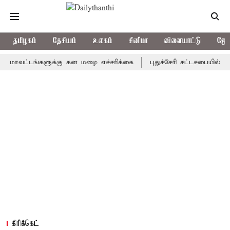
தமிழகம்
தேசியம்
உலகம்
சினிமா
விளையாட்டு
ஜோத
்டங்களுக்கு கன மழை எச்சரிக்கை
புதுச்சேரி சட்டசபையில் வரும் 2
கிரிக்கெட்