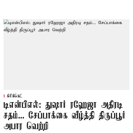
கிரிக்கெட்
டிஎன்பிஎல்: துஷார் ரஹேஜா அதிரடி
சதம்... சேப்பாக்கை வீழ்த்தி திருப்பூர்
அபார வெற்றி