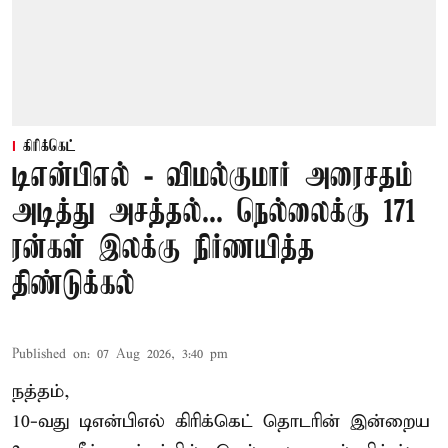
கிரிக்கெட்
டிஎன்பிஎல் - விமல்குமார் அரைசதம்
அடித்து அசத்தல்... நெல்லைக்கு 171
ரன்கள் இலக்கு நிர்ணயித்த
திண்டுக்கல்
Published on
:
07 Aug 2026, 3:40 pm
நத்தம்,
10-வது
டிஎன்பிஎல்
கிரிக்கெட் தொடரின் இன்றைய