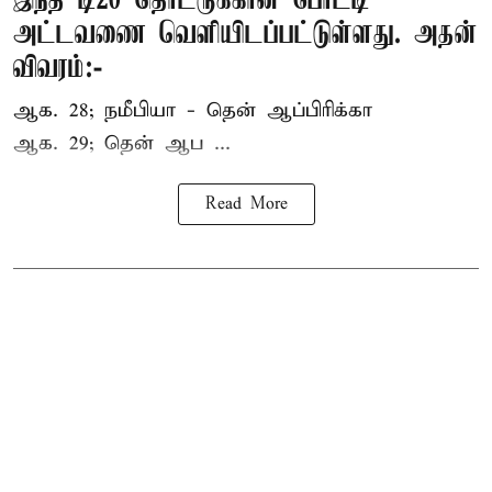
இந்த டி20 தொடருக்கான போட்டி
அட்டவணை வெளியிடப்பட்டுள்ளது. அதன்
விவரம்:-
ஆக. 28; நமீபியா - தென் ஆப்பிரிக்கா
ஆக. 29; தென் ஆப ...
Read More