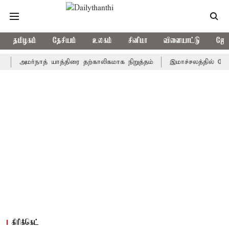
தமிழகம்
தேசியம்
உலகம்
சினிமா
விளையாட்டு
ஜோத
மர்நாத் யாத்திரை தற்காலிகமாக நிறுத்தம்
இமாச்சலத்தில் பேருந்து வ
கிரிக்கெட்