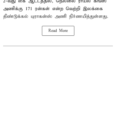
2-வது லீக் ஆட்டத்தில், நெல்லை ராயல் கிங்ஸ்
அணிக்கு 171 ரன்கள் என்ற வெற்றி இலக்கை
திண்டுக்கல் டிராகன்ஸ் அணி நிர்ணயித்துள்ளது.
Read More