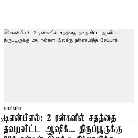
கிரிக்கெட்
டிஎன்பிஎல்: 2 ரன்களில் சதத்தை
X
தவறவிட்ட ஆஷிக்... திருப்பூருக்கு