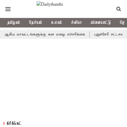
தமிழகம்
தேசியம்
உலகம்
சினிமா
விளையாட்டு
ஜோத
ய மாவட்டங்களுக்கு கன மழை எச்சரிக்கை
புதுச்சேரி சட்டசபையில் வ
கிரிக்கெட்