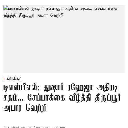
கிரிக்கெட்
டிஎன்பிஎல்: துஷார் ரஹேஜா அதிரடி
சதம்... சேப்பாக்கை வீழ்த்தி திருப்பூர்
அபார வெற்றி