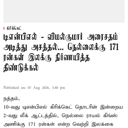
கிரிக்கெட்
டிஎன்பிஎல் - விமல்குமார் அரைசதம்
அடித்து அசத்தல்... நெல்லைக்கு 171
ரன்கள் இலக்கு நிர்ணயித்த
திண்டுக்கல்
Published on
:
07 Aug 2026, 3:40 pm
நத்தம்,
10-வது
டிஎன்பிஎல்
கிரிக்கெட் தொடரின் இன்றைய
2-வது லீக் ஆட்டத்தில், நெல்லை ராயல் கிங்ஸ்
அணிக்கு 171 ரன்கள் என்ற வெற்றி இலக்கை