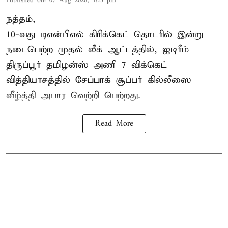
Published on
:
07 Aug 2026, 1:25 pm
நத்தம்,
10-வது
டிஎன்பிஎல்
கிரிக்கெட் தொடரில் இன்று
நடைபெற்ற முதல் லீக் ஆட்டத்தில், ஐடிரீம்
திருப்பூர் தமிழன்ஸ் அணி 7 விக்கெட்
வித்தியாசத்தில் சேப்பாக் சூப்பர் கில்லீஸை
வீழ்த்தி அபார வெற்றி பெற்றது.
Read More