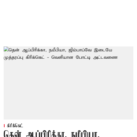
கிரிக்கெட்
தென் ஆப்பிரிக்கா, நமீபியா,