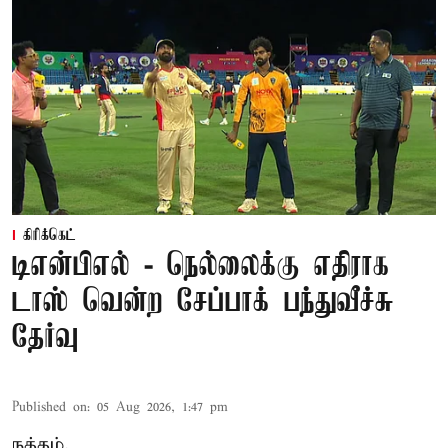
கிரிக்கெட்
டிஎன்பிஎல் - நெல்லைக்கு எதிராக
டாஸ் வென்ற சேப்பாக் பந்துவீச்சு
தேர்வு
Published on
:
05 Aug 2026, 1:47 pm
நத்தம்,