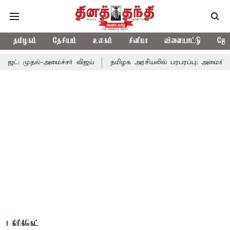
தமிழகம்
தேசியம்
உலகம்
சினிமா
விளையாட்டு
ஜோத
அமைச்சர் விஜய்
தமிழக அரசியலில் பரபரப்பு; அமைச்சர் ஆனந்த் உடன்
கிரிக்கெட்