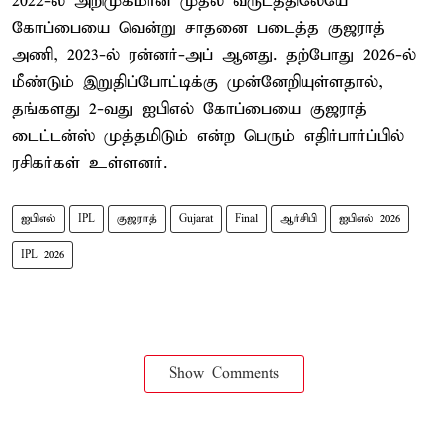
2022-ல் அறிமுகமான முதல் வருடத்திலேயே
கோப்பையை வென்று சாதனை படைத்த குஜராத்
அணி, 2023-ல் ரன்னர்-அப் ஆனது. தற்போது 2026-ல்
மீண்டும் இறுதிப்போட்டிக்கு முன்னேறியுள்ளதால்,
தங்களது 2-வது ஐபிஎல் கோப்பையை குஜராத்
டைட்டன்ஸ் முத்தமிடும் என்ற பெரும் எதிர்பார்ப்பில்
ரசிகர்கள் உள்ளனர்.
ஐபிஎல்
IPL
குஜராத்
Gujarat
Final
ஆர்சிபி
ஐபிஎல் 2026
IPL 2026
Show Comments