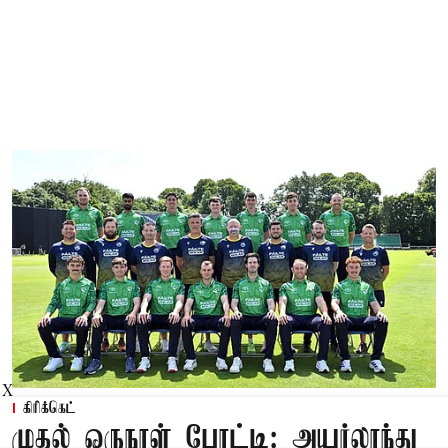
X
கிரிக்கெட்
முதல் ஒருநாள் போட்டி: அயர்லாந்து