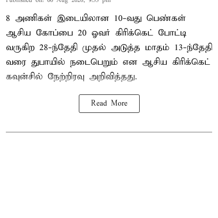
Published on
:
06 Aug 2026, 9:33 pm
8 அணிகள் இடையிலான 10-வது பெண்கள்
ஆசிய கோப்பை 20 ஓவர் கிரிக்கெட் போட்டி
வருகிற 28-ந்தேதி முதல் அடுத்த மாதம் 13-ந்தேதி
வரை துபாயில் நடைபெறும் என ஆசிய கிரிக்கெட்
கவுன்சில் நேற்றிரவு அறிவித்தது.
Read More