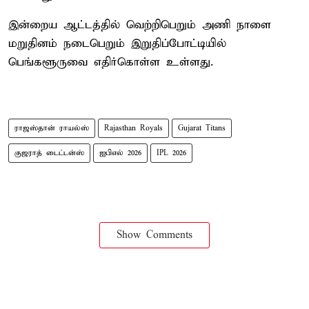
இன்றைய ஆட்டத்தில் வெற்றிபெறும் அணி நாளை
மறுதினம் நடைபெறும் இறுதிப்போட்டியில்
பெங்களூருவை எதிர்கொள்ள உள்ளது.
ராஜஸ்தான் ராயல்ஸ்
Rajasthan Royals
Gujarat Titans
குஜராத் டைட்டன்ஸ்
ஐபிஎல் 2026
IPL 2026
Show Comments