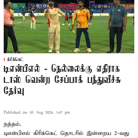
கிரிக்கெட்
டிஎன்பிஎல் - நெல்லைக்கு எதிராக
டாஸ் வென்ற சேப்பாக் பந்துவீச்சு
தேர்வு
Published on
:
05 Aug 2026, 1:47 pm
நத்தம்,
டிஎன்பிஎல்
கிரிக்கெட் தொடரில் இன்றைய 2-வது