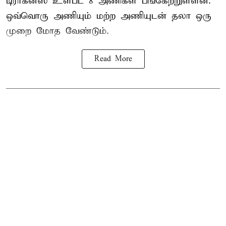
டிராகன்ஸ் உள்பட 8 அணிகள் பங்கேற்றுள்ளன.
ஒவ்வொரு அணியும் மற்ற அணியுடன் தலா ஒரு
முறை மோத வேண்டும்.
Read More