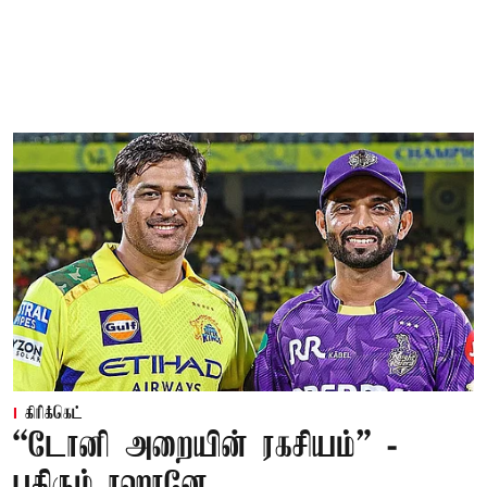
கிரிக்கெட்
“டோனி அறையின் ரகசியம்” -
பகிரும் ரஹானே