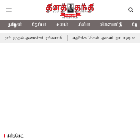
தமிழகம்
தேசியம்
உலகம்
சினிமா
விளையாட்டு
ஜோத
-அமைச்சர் ரங்கசாமி
எதிர்க்கட்சிகள் அமளி: நாடாளுமன்ற இரு அவைக
கிரிக்கெட்