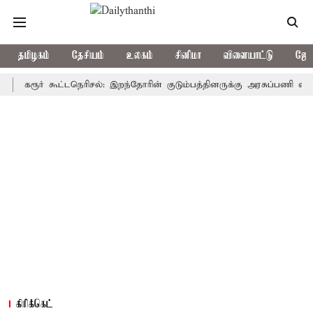
தமிழகம்
தேசியம்
உலகம்
சினிமா
விளையாட்டு
ஜோத
ரூர் கூட்டநெரிசல்: இறந்தோரின் குடும்பத்தினருக்கு அரசுப்பணி வழக்கு; வர
கிரிக்கெட்