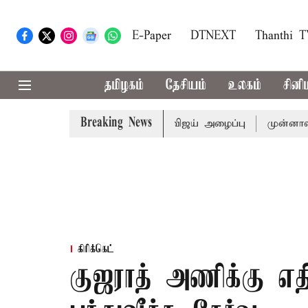
E-Paper
DTNEXT
Thanthi 
தமிழகம்
தேசியம்
உலகம்
சினி
Breaking News
டத்துக்கு முதல்-அமைச்சர் விஜய் அழைப்பு
முன்னாள் அமைச்ச
கிரிக்கெட்
குஜராத் அணிக்கு எத