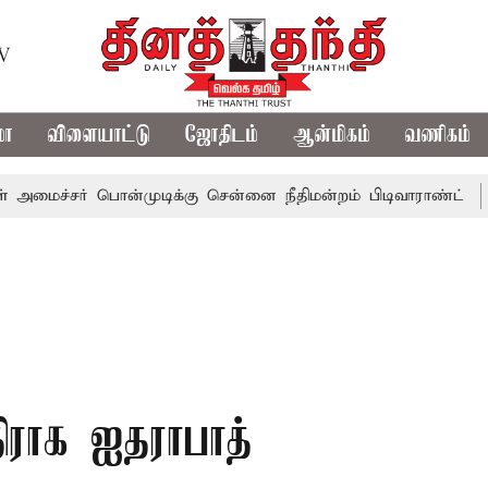
TV
மா
விளையாட்டு
ஜோதிடம்
ஆன்மிகம்
வணிகம்
ர் பொன்முடிக்கு சென்னை நீதிமன்றம் பிடிவாராண்ட்
தொலைநோ
ிராக ஐதராபாத்