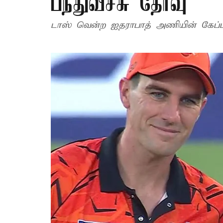
பந்துவீச்சு தேர்வு
டாஸ் வென்ற ஐதராபாத் அணியின் கேப்டன்