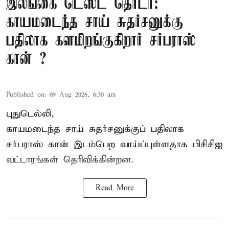
இலங்கை டெஸ்ட் தொடர்:
காயமடைந்த சாய் சுதர்சனுக்கு
பதிலாக களமிறங்குகிறார் சர்பராஸ்
கான் ?
Published on
:
09 Aug 2026, 6:30 am
புதுடெல்லி,
காயமடைந்த சாய் சுதர்சனுக்குப் பதிலாக
சர்பராஸ் கான் இடம்பெற வாய்ப்புள்ளதாக
பிசிசிஐ
வட்டாரங்கள் தெரிவிக்கின்றன.
Read More