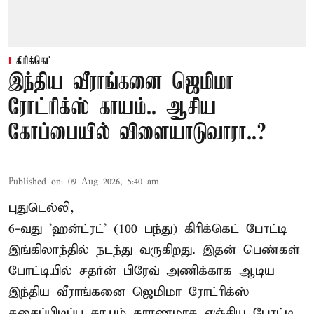
கிரிக்கெட்
இந்திய வீராங்கனை ஜெமிமா
ரோட்ரிக்ஸ் காயம்.. ஆசிய
கோப்பையில் விளையாடுவாரா..?
Published on
:
09 Aug 2026, 5:40 am
புதுடெல்லி,
6-வது 'ஹன்ட்ரட்' (100 பந்து) கிரிக்கெட் போட்டி
இங்கிலாந்தில் நடந்து வருகிறது. இதன் பெண்கள்
போட்டியில் சதர்ன் பிரேவ் அணிக்காக ஆடிய
இந்திய வீராங்கனை
ஜெமிமா ரோட்ரிக்ஸ்
தசைப்பிடிப்பு காயம் காரணமாக எஞ்சிய போட்டி