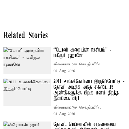
Related Stories
“டோனி அறையின் ரகசியம்” -
பகிரும் ரஹானே
விளையாட்டுச் செய்திப்பிரிவு
06 Aug 2026
2011 உலகக்கோப்பை இறுதிப்போட்டி -
தோனி அடித்த அந்த சிக்ஸர்...15
ஆண்டுகளுக்கு பிறகு மனம் திறந்த
இலங்கை வீரர்
விளையாட்டுச் செய்திப்பிரிவு
05 Aug 2026
தோனி, ரெய்னாவின் சாதனையை