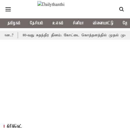
தமிழகம்
தேசியம்
உலகம்
சினிமா
விளையாட்டு
ஜோத
80-வது சுதந்திர தினம்: கோட்டை கொத்தளத்தில் முதல் முறையாக தே
கிரிக்கெட்