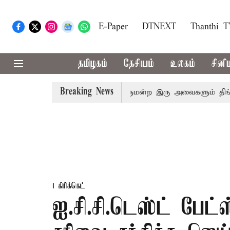
E-Paper
DTNEXT
Thanthi 
தமிழகம்
தேசியம்
உலகம்
சினி
Breaking News
எதிர்க்கட்சிகள் அமளி: நாடாளுமன்ற இரு அவைகளும் திங்கள்கிழ
கிரிக்கெட்
ஐ.சி.சி.டெஸ்ட் பேட