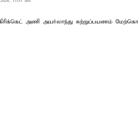
2026, 11:33 am
கிரிக்கெட்
அணி அயர்லாந்து சுற்றுப்பயணம் மேற்கொ
ட ஒருநாள் தொடரில் விளையாடி வருகிறது.
ிகளுக்கும் இடையேயான முதல் ஒருநாள் போட்டி ந
ருந்தது. ஆனால், கனமழை காரணமாக அப்போட்டி ர
யர்லாந்து, ஆப்கானிஸ்தான் இடையேயான 2வது ஒருந
Read More