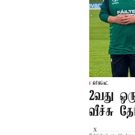
கிரிக்கெட்
2வது ஒரு
வீச்சு தேர
X