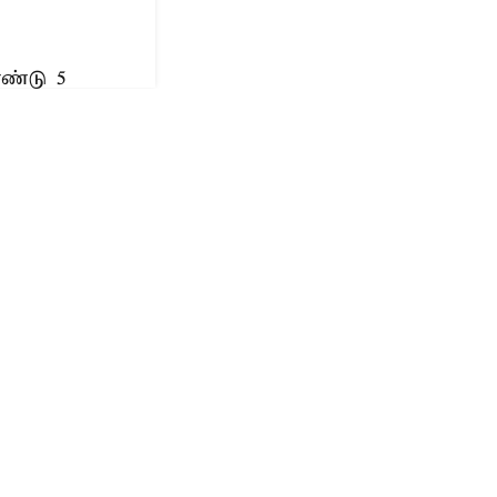
ண்டு 5
ேற்று முன்
த்து
ாள் போ ...