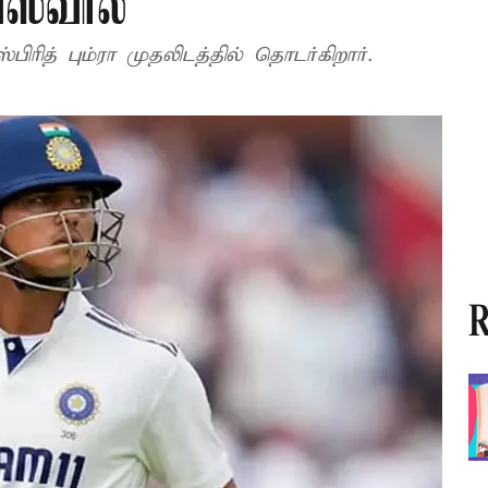
்ஸ்வால்
பிரித் பும்ரா முதலிடத்தில் தொடர்கிறார்.
R