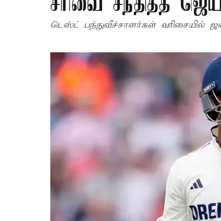
சரிவை சந்தித்த ஜெய
டெஸ்ட் பந்துவீச்சாளர்கள் வரிசையில் ஜஸ்