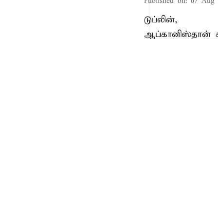
Published on
:
07 Aug 
டுப்லின்,
ஆப்கானிஸ்தான்
போட்டிகள் கொண்
அதன்படி இரு அண
தினம் நடைபெறவி
செய்யப்பட்டது.
இந்நிலையில், அ