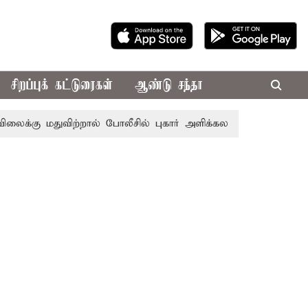
சிறப்புக் கட்டுரைகள்
ஆண்டு சந்தா
 மதுவிற்றால் போலீசில் புகார் அளிக்கலாம் - சென்னை ஐகோர்ட்ட