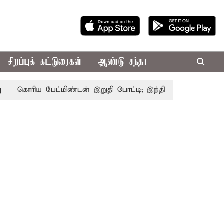
சிறப்புக் கட்டுரைகள்
ஆண்டு சந்தா
கொரிய பேட்மிண்டன் இறுதி போட்டி; இந்திய வீராங்கனை சாம்பியன