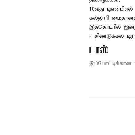
10வது டிஎன்பிஎல்
கல்லூரி மைதானத்
இத்தொடரில் இன்று
- திண்டுக்கல் ட
டாஸ்
இப்போட்டிக்கான ட