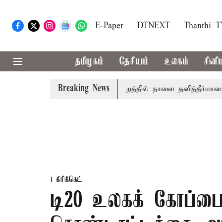
E-Paper
DTNEXT
Thanthi 
தமிழகம்
தேசியம்
உலகம்
சினி
Breaking News
் தமிழ்த்தாய் வாழ்த்து: சட்டமன்றத்தில் நாளை தனித்தீர்மானம்
கிரிக்கெட்
டி20 உலகக் கோப்பை 