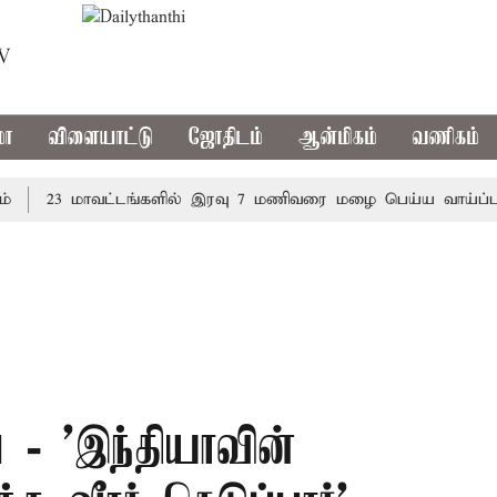
TV
மா
விளையாட்டு
ஜோதிடம்
ஆன்மிகம்
வணிகம்
23 மாவட்டங்களில் இரவு 7 மணிவரை மழை பெய்ய வாய்ப்பு
- ’இந்தியாவின்