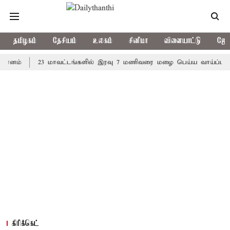
தமிழகம்
தேசியம்
உலகம்
சினிமா
விளையாட்டு
ஜோத
23 மாவட்டங்களில் இரவு 7 மணிவரை மழை பெய்ய வாய்ப்பு
கொர
கிரிக்கெட்