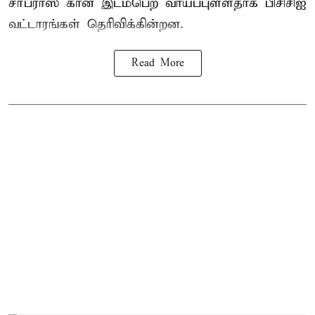
சர்பராஸ் கான் இடம்பெற வாய்ப்புள்ளதாக
பிசிசிஐ
வட்டாரங்கள் தெரிவிக்கின்றன.
Read More