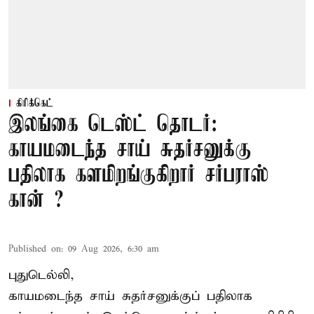
கிரிக்கெட்
இலங்கை டெஸ்ட் தொடர்:
காயமடைந்த சாய் சுதர்சனுக்கு
பதிலாக களமிறங்குகிறார் சர்பராஸ்
கான் ?
Published on
:
09 Aug 2026, 6:30 am
புதுடெல்லி,
காயமடைந்த சாய் சுதர்சனுக்குப் பதிலாக