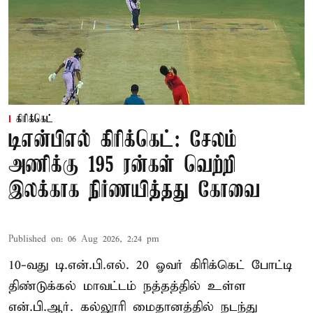
கிரிக்கெட்
டிஎன்பிஎல் கிரிக்கெட்: சேலம்
அணிக்கு 195 ரன்கள் வெற்றி
இலக்காக நிர்ணயித்தது கோவை
Published on
:
06 Aug 2026, 2:24 pm
10-வது டி.என்.பி.எல். 20 ஓவர் கிரிக்கெட் போட்டி
திண்டுக்கல் மாவட்டம் நத்தத்தில் உள்ள
என்.பி.ஆர். கல்லூரி மைதானத்தில் நடந்து