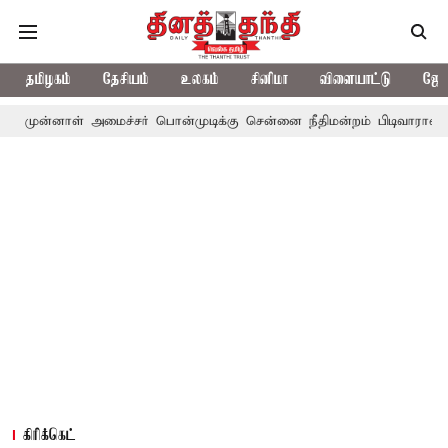
தமிழகம்
தேசியம்
உலகம்
சினிமா
விளையாட்டு
ஜோத
் அமைச்சர் பொன்முடிக்கு சென்னை நீதிமன்றம் பிடிவாராண்ட்
தொலைந
கிரிக்கெட்