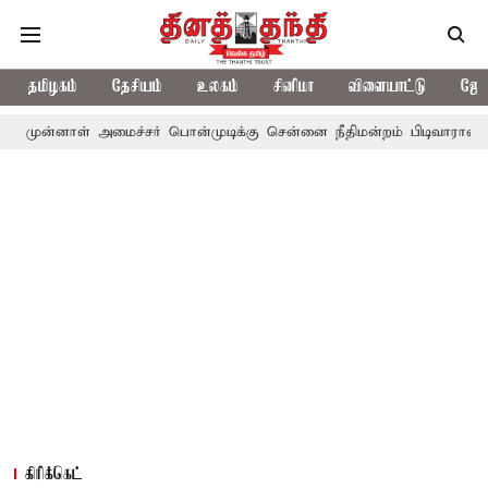
தமிழகம்
தேசியம்
உலகம்
சினிமா
விளையாட்டு
ஜோத
 அமைச்சர் பொன்முடிக்கு சென்னை நீதிமன்றம் பிடிவாராண்ட்
தொலைநோ
கிரிக்கெட்