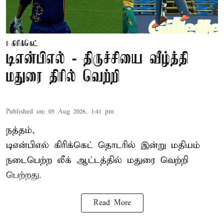
கிரிக்கெட்
டிஎன்பிஎல் - திருச்சியை வீழ்த்தி
மதுரை திரில் வெற்றி
Published on
:
05 Aug 2026, 1:41 pm
நத்தம்,
டிஎன்பிஎல்
கிரிக்கெட் தொடரில் இன்று மதியம்
நடைபெற்ற லீக் ஆட்டத்தில் மதுரை வெற்றி
பெற்றது.
Read More