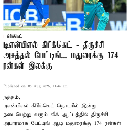
கிரிக்கெட்
டிஎன்பிஎல் கிரிக்கெட் - திருச்சி
அசத்தல் பேட்டிங்... மதுரைக்கு 174
ரன்கள் இலக்கு
Published on
:
05 Aug 2026, 11:44 am
நத்தம்,
டிஎன்பிஎல்
கிரிக்கெட் தொடரில் இன்று
நடைபெற்று வரும் லீக் ஆட்டத்தில் திருச்சி
அபாரமாக பேட்டிங் ஆடி மதுரைக்கு 174 ரன்கள்