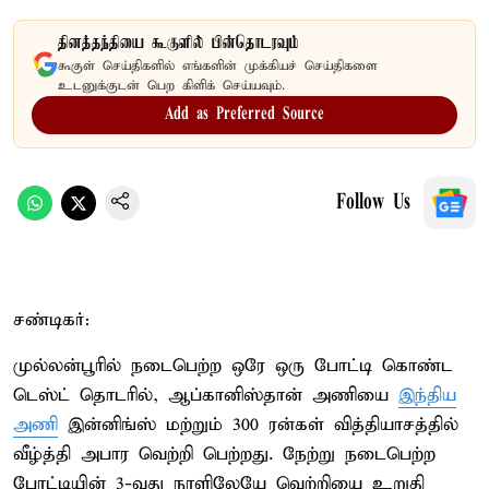
தினத்தந்தியை கூகுளில் பின்தொடரவும்
கூகுள் செய்திகளில் எங்களின் முக்கியச் செய்திகளை
உடனுக்குடன் பெற கிளிக் செய்யவும்.
Add as Preferred Source
Follow Us
சண்டிகர்:
முல்லன்பூரில் நடைபெற்ற ஒரே ஒரு போட்டி கொண்ட
டெஸ்ட் தொடரில், ஆப்கானிஸ்தான் அணியை
இந்திய
அணி
இன்னிங்ஸ் மற்றும் 300 ரன்கள் வித்தியாசத்தில்
வீழ்த்தி அபார வெற்றி பெற்றது. நேற்று நடைபெற்ற
போட்டியின் 3-வது நாளிலேயே வெற்றியை உறுதி