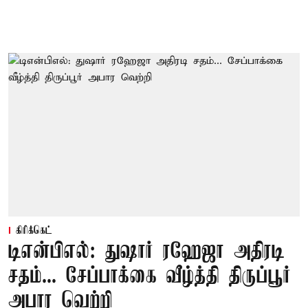
கிரிக்கெட்
டிஎன்பிஎல்: துஷார் ரஹேஜா அதிரடி
சதம்... சேப்பாக்கை வீழ்த்தி திருப்பூர்
அபார வெற்றி