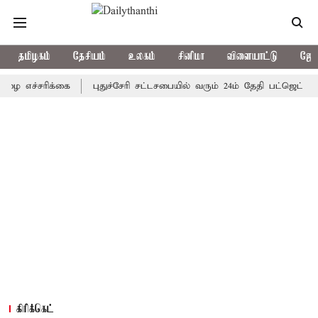
தமிழகம்
தேசியம்
உலகம்
சினிமா
விளையாட்டு
ஜோத
ச்சரிக்கை
புதுச்சேரி சட்டசபையில் வரும் 24ம் தேதி பட்ஜெட் தாக்கல்
கிரிக்கெட்