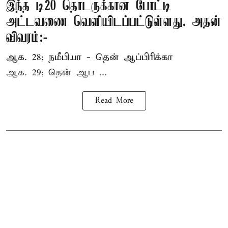
இந்த டி20 தொடருக்கான போட்டி
அட்டவணை வெளியிடப்பட்டுள்ளது. அதன்
விவரம்:-
ஆக. 28; நமீபியா - தென் ஆப்பிரிக்கா
ஆக. 29; தென் ஆப ...
Read More