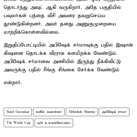
தொடர்ந்து அவுட் ஆகி வருகிறார். அதே பகுதியில்
பவுலர்கள் பந்தை வீசி அவரை தவறுசெய்ய
தூண்டுகின்றனர். அவர் தனது அணுகுமுறையை
மாற்றிக்கொள்ளவில்லை.
இறுதிப்போட்டியில் அபிஷேக் சர்மாவுக்கு பதில் இஷான்
கிஷனை தொடக்க வீரராக களமிறக்க வேண்டும்.
அபிஷேக் சர்மாவை அணியில் இருந்து நீக்கிவிட்டு
அவருக்கு பதில் ரிங்கு சிங்கை சேர்க்க வேண்டும்
என்றார்.
Sunil Gavaskar
சுனில் கவாஸ்கர்
Abhishek Sharma
அபிஷேக் சர்மா
T20 World Cup
டி20 உலகக்கோப்பை