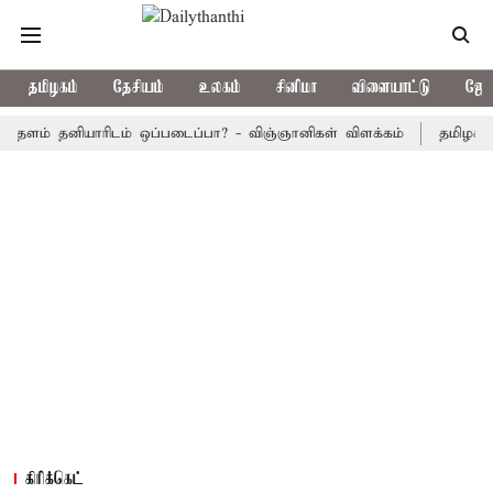
தமிழகம்
தேசியம்
உலகம்
சினிமா
விளையாட்டு
ஜோத
 தனியாரிடம் ஒப்படைப்பா? - விஞ்ஞானிகள் விளக்கம்
தமிழக அரசு பஸ்
கிரிக்கெட்