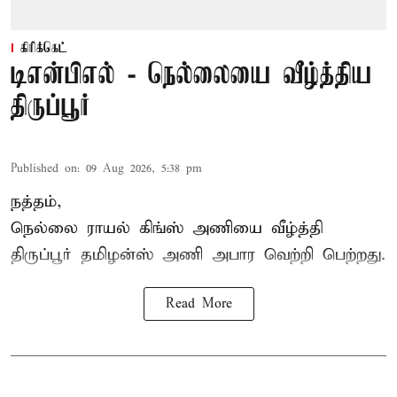
கிரிக்கெட்
டிஎன்பிஎல் - நெல்லையை வீழ்த்திய
திருப்பூர்
Published on
:
09 Aug 2026, 5:38 pm
நத்தம்,
நெல்லை ராயல் கிங்ஸ்
அணியை வீழ்த்தி
திருப்பூர் தமிழன்ஸ் அணி அபார வெற்றி பெற்றது.
Read More