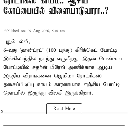
ரோட்ரிக்ஸ் காயம்.. ஆசிய
கோப்பையில் விளையாடுவாரா..?
Published on
:
09 Aug 2026, 5:40 am
புதுடெல்லி,
6-வது 'ஹன்ட்ரட்' (100 பந்து) கிரிக்கெட் போட்டி
இங்கிலாந்தில் நடந்து வருகிறது. இதன் பெண்கள்
போட்டியில் சதர்ன் பிரேவ் அணிக்காக ஆடிய
இந்திய வீராங்கனை
ஜெமிமா ரோட்ரிக்ஸ்
தசைப்பிடிப்பு காயம் காரணமாக எஞ்சிய போட்டி
தொடரில் இருந்து விலகி இருக்கிறார்.
Read More
X