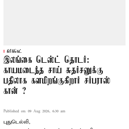
கிரிக்கெட்
இலங்கை டெஸ்ட் தொடர்:
காயமடைந்த சாய் சுதர்சனுக்கு
பதிலாக களமிறங்குகிறார் சர்பராஸ்
கான் ?
Published on
:
09 Aug 2026, 6:30 am
புதுடெல்லி,