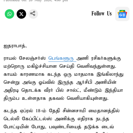
Published on
:
20 May 2026, 4:06 pm
Follow Us
ஐதராபாத்,
ராயல் சேலஞ்சர்ஸ்
பெங்களூரு
அணி ரசிகர்களுக்கு
மற்றொரு மகிழ்ச்சியான செய்தி வெளிவந்துள்ளது.
காயம் காரணமாக கடந்த ஒரு மாதமாக இங்கிலாந்து
சென்று அங்கு ஓய்வில் இருந்த ஆர்சிபி அணியின்
அதிரடி தொடக்க வீரர் பில் சால்ட், மீண்டும் இந்தியா
திரும்ப உள்ளதாக தகவல் வெளியாகியுள்ளது.
கடந்த ஏப்ரல் 18-ம் தேதி சின்னசாமி மைதானத்தில்
டெல்லி கேப்பிட்டல்ஸ் அணிக்கு எதிராக நடந்த
போட்டியின் போது, பவுண்டரியைத் தடுக்க டைவ்