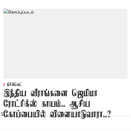
கிரிக்கெட்
இந்திய வீராங்கனை ஜெமிமா
ரோட்ரிக்ஸ் காயம்.. ஆசிய
கோப்பையில் விளையாடுவாரா..?
X