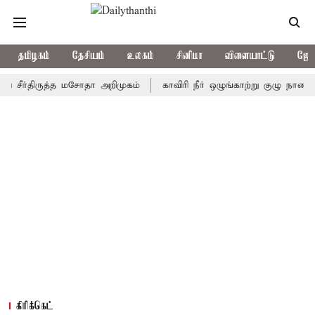
தமிழகம்
தேசியம்
உலகம்
சினிமா
விளையாட்டு
ஜோத
்திருத்த மசோதா அறிமுகம்
காவிரி நீர் ஒழுங்காற்று குழு நாளை கூடுகி
கிரிக்கெட்