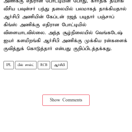
அணிக்கு எதிரான போட்டியின் போது, கார்திக் தியாகி
வீசிய பவுன்சர் பந்து தலையில் பலமாகத் தாக்கியதால்
ஆர்சிபி அணியின் கேப்டன் ரஜத் படிதார் பஞ்சாப்
கிங்ஸ் அணிக்கு எதிரான போட்டியில்
விளையாடவில்லை. அந்த சூழ்நிலையில் வெங்கடேஷ்
ஐயர் களமிறங்கி ஆர்சிபி அணிக்கு முக்கிய ரன்களைக்
குவித்துக் கொடுத்தார் என்பது குறிப்பிடத்தக்கது.
IPL
பில் சால்ட்
RCB
ஆர்சிபி
Show Comments