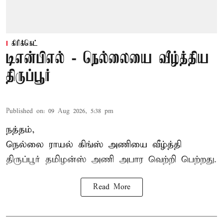
கிரிக்கெட்
டிஎன்பிஎல் - நெல்லையை வீழ்த்திய
திருப்பூர்
Published on
:
09 Aug 2026, 5:38 pm
நத்தம்,
நெல்லை ராயல் கிங்ஸ்
அணியை வீழ்த்தி
திருப்பூர் தமிழன்ஸ் அணி அபார வெற்றி பெற்றது.
Read More