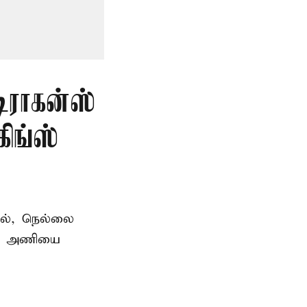
டிராகன்ஸ்
ிங்ஸ்
தில், நெல்லை
ன்ஸ் அணியை