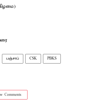
்கிழமை)
 வரை
பஞ்சாப்
CSK
PBKS
ow Comments