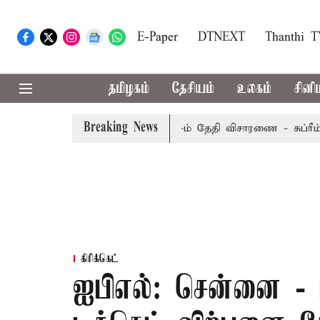
E-Paper
DTNEXT
Thanthi 
தமிழகம்
தேசியம்
உலகம்
சினி
Breaking News
மேல்முறையீட்டு மனு வரும் 14-ம் தேதி விசாரணை - சுப்ரீம் கோர்
கிரிக்கெட்
ஐபிஎல்: சென்னை - ப