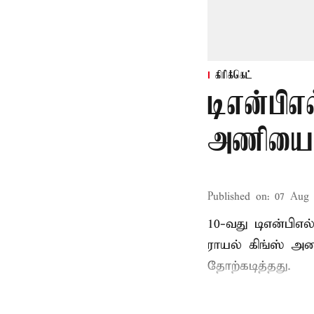
கிரிக்கெட்
டிஎன்பிஎல
அணியை வ
Published on
:
07 Aug 
10-வது டிஎன்பிஎ
ராயல் கிங்ஸ் அண
தோற்கடித்தது.