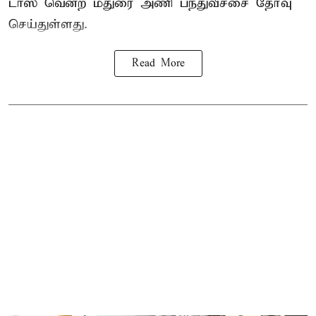
டாஸ் வென்ற மதுரை அணி பந்துவீச்சை தேர்வு
செய்துள்ளது.
Read More