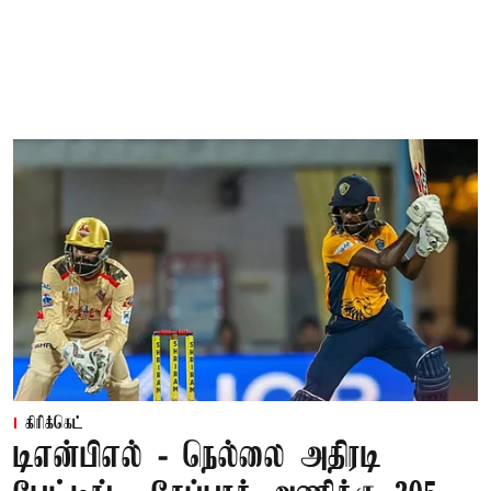
கிரிக்கெட்
டிஎன்பிஎல் - நெல்லை அதிரடி