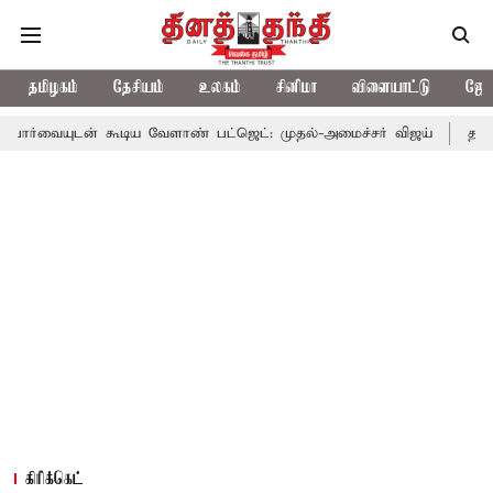
தமிழகம்
தேசியம்
உலகம்
சினிமா
விளையாட்டு
ஜோத
கூடிய வேளாண் பட்ஜெட்: முதல்-அமைச்சர் விஜய்
தமிழக அரசியலில்
கிரிக்கெட்