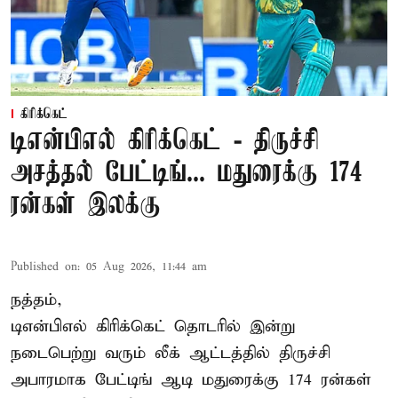
கிரிக்கெட்
டிஎன்பிஎல் கிரிக்கெட் - திருச்சி
அசத்தல் பேட்டிங்... மதுரைக்கு 174
ரன்கள் இலக்கு
Published on
:
05 Aug 2026, 11:44 am
நத்தம்,
டிஎன்பிஎல்
கிரிக்கெட் தொடரில் இன்று
நடைபெற்று வரும் லீக் ஆட்டத்தில் திருச்சி
அபாரமாக பேட்டிங் ஆடி மதுரைக்கு 174 ரன்கள்