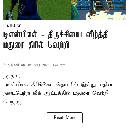
கிரிக்கெட்
டிஎன்பிஎல் - திருச்சியை வீழ்த்தி
மதுரை திரில் வெற்றி
Published on
:
05 Aug 2026, 1:41 pm
நத்தம்,
டிஎன்பிஎல்
கிரிக்கெட் தொடரில் இன்று மதியம்
நடைபெற்ற லீக் ஆட்டத்தில் மதுரை வெற்றி
பெற்றது.
Read More