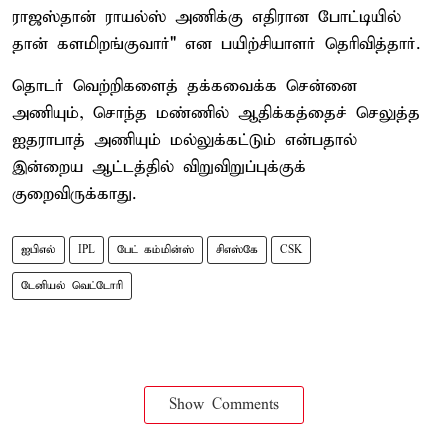
ராஜஸ்தான் ராயல்ஸ் அணிக்கு எதிரான போட்டியில்
தான் களமிறங்குவார்" என பயிற்சியாளர் தெரிவித்தார்.
தொடர் வெற்றிகளைத் தக்கவைக்க சென்னை
அணியும், சொந்த மண்ணில் ஆதிக்கத்தைச் செலுத்த
ஐதராபாத் அணியும் மல்லுக்கட்டும் என்பதால்
இன்றைய ஆட்டத்தில் விறுவிறுப்புக்குக்
குறைவிருக்காது.
ஐபிஎல்
IPL
பேட் கம்மின்ஸ்
சிஎஸ்கே
CSK
டேனியல் வெட்டோரி
Show Comments