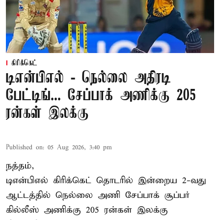
கிரிக்கெட்
டிஎன்பிஎல் - நெல்லை அதிரடி
பேட்டிங்... சேப்பாக் அணிக்கு 205
ரன்கள் இலக்கு
Published on
:
05 Aug 2026, 3:40 pm
நத்தம்,
டிஎன்பிஎல்
கிரிக்கெட் தொடரில் இன்றைய 2-வது
ஆட்டத்தில் நெல்லை அணி சேப்பாக் சூப்பர்
கில்லீஸ் அணிக்கு 205 ரன்கள் இலக்கு