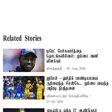
Related Stories
டிரேட் பேச்சுவார்த்தை
தொடங்கவில்லை: மும்பை அணி
விளக்கம்
தினத்தந்தி
02 Aug 2026
ஐபிஎல் - ஹர்திக் பாண்டியாவை
குறிவைத்த சிஎஸ்கே... மும்பை வைத்த
அதிரடி நிபந்தனை
விளையாட்டுச் செய்திப்பிரிவு
27 Jul 2026
முடிவுக்கு வந்த 17 ஆண்டுகால