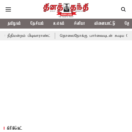
தமிழகம்
தேசியம்
உலகம்
சினிமா
விளையாட்டு
ஜோத
 பிடிவாராண்ட்
தொலைநோக்கு பார்வையுடன் கூடிய வேளாண் பட்ஜெட்:
கிரிக்கெட்