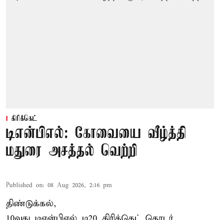
கிரிக்கெட்
டிஎன்பிஎல்: கோவையை வீழ்த்தி
மதுரை அசத்தல் வெற்றி
Published on
:
08 Aug 2026, 2:16 pm
திண்டுக்கல்,
10வது டிஎன்பிஎல் டி20
கிரிக்கெட்
தொடர்