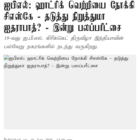
ஐபிஎல்: ஹாட்ரிக் வெற்றியை நோக்கி
சிஎஸ்கே - தடுத்து நிறுத்துமா
ஐதராபாத்? - இன்று பலப்பரீட்சை
19-வது ஐ.பி.எல். கிரிக்கெட் திருவிழா இந்தியாவின்
பல்வேறு நகரங்களில் நடந்து வருகிறது.