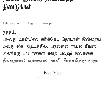
திண்டுக்கல்
Published on
:
07 Aug 2026, 3:40 pm
நத்தம்,
10-வது
டிஎன்பிஎல்
கிரிக்கெட் தொடரின் இன்றைய
2-வது லீக் ஆட்டத்தில், நெல்லை ராயல் கிங்ஸ்
அணிக்கு 171 ரன்கள் என்ற வெற்றி இலக்கை
திண்டுக்கல் டிராகன்ஸ் அணி நிர்ணயித்துள்ளது.
Read More