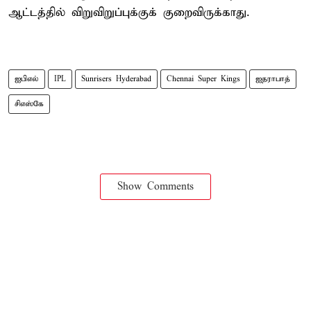
ஆட்டத்தில் விறுவிறுப்புக்குக் குறைவிருக்காது.
ஐபிஎல்
IPL
Sunrisers Hyderabad
Chennai Super Kings
ஐதராபாத்
சிஎஸ்கே
Show Comments