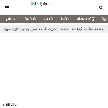
தமிழகம்
தேசியம்
உலகம்
சினிமா
விளையாட்டு
ஜோத
்பத்தினருக்கு அரசுப்பணி வழக்கு; வரும் 14ம்தேதி சுப்ரீம்கோர்ட்டில் விச
கிரிக்கெட்