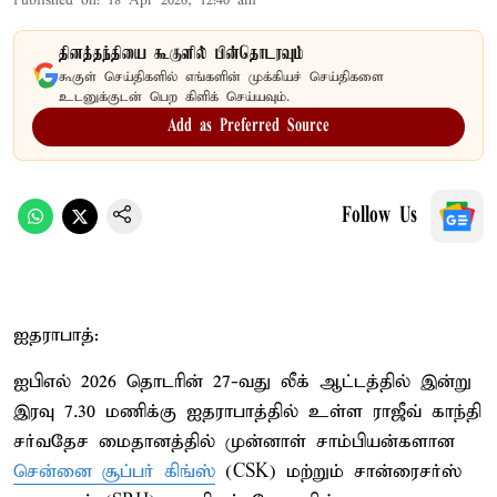
Published on
:
18 Apr 2026, 12:40 am
தினத்தந்தியை கூகுளில் பின்தொடரவும்
கூகுள் செய்திகளில் எங்களின் முக்கியச் செய்திகளை
உடனுக்குடன் பெற கிளிக் செய்யவும்.
Add as Preferred Source
Follow Us
ஐதராபாத்:
ஐபிஎல் 2026 தொடரின் 27-வது லீக் ஆட்டத்தில் இன்று
இரவு 7.30 மணிக்கு ஐதராபாத்தில் உள்ள ராஜீவ் காந்தி
சர்வதேச மைதானத்தில் முன்னாள் சாம்பியன்களான
சென்னை சூப்பர் கிங்ஸ்
(CSK) மற்றும் சான்ரைசர்ஸ்