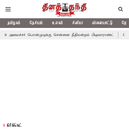
தமிழகம்
தேசியம்
உலகம்
சினிமா
விளையாட்டு
ஜோத
 பொன்முடிக்கு சென்னை நீதிமன்றம் பிடிவாராண்ட்
தொலைநோக்கு பார
கிரிக்கெட்