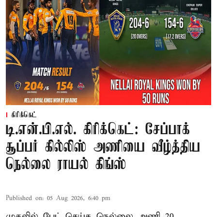
கிரிக்கெட்
டி.என்.பி.எல். கிரிக்கெட்: சேப்பாக்
சூப்பர் கில்லிஸ் அணியை வீழ்த்திய
நெல்லை ராயல் கிங்ஸ்
Published on
:
05 Aug 2026, 6:40 pm
முதலில் பேட் செய்த நெல்லை அணி 20