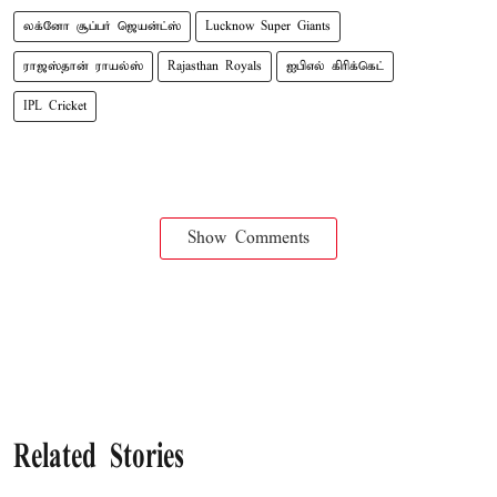
லக்னோ சூப்பர் ஜெயன்ட்ஸ்
Lucknow Super Giants
ராஜஸ்தான் ராயல்ஸ்
Rajasthan Royals
ஐபிஎல் கிரிக்கெட்
IPL Cricket
Show Comments
Related Stories