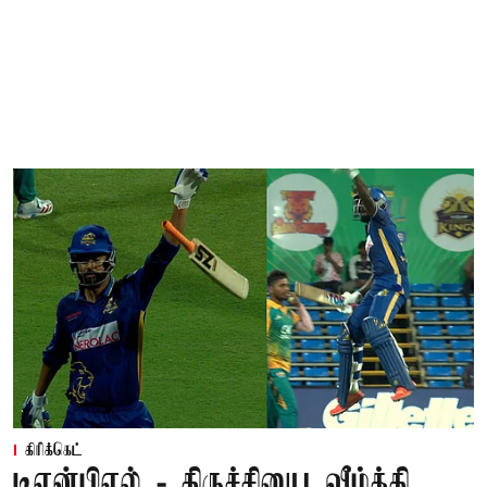
கிரிக்கெட்
டிஎன்பிஎல் - திருச்சியை வீழ்த்தி