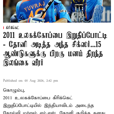
கிரிக்கெட்
2011 உலகக்கோப்பை இறுதிப்போட்டி
- தோனி அடித்த அந்த சிக்ஸர்...15
ஆண்டுகளுக்கு பிறகு மனம் திறந்த
இலங்கை வீரர்
Published on
:
05 Aug 2026, 2:42 pm
கொழும்பு,
2011 உலகக்கோப்பை
கிரிக்கெட்
இறுதிப்போட்டியில் இந்தியாவிடம் அடைந்த
தோல்வி மற்றும் எம்.எஸ். தோனி குறித்த தனது