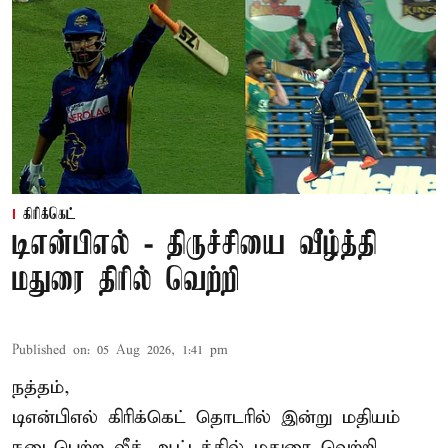
கிரிக்கெட்
டிஎன்பிஎல் - திருச்சியை வீழ்த்தி
மதுரை திரில் வெற்றி
Published on
:
05 Aug 2026, 1:41 pm
நத்தம்,
டிஎன்பிஎல்
கிரிக்கெட் தொடரில் இன்று மதியம்
நடைபெற்ற லீக் ஆட்டத்தில் மதுரை வெற்றி