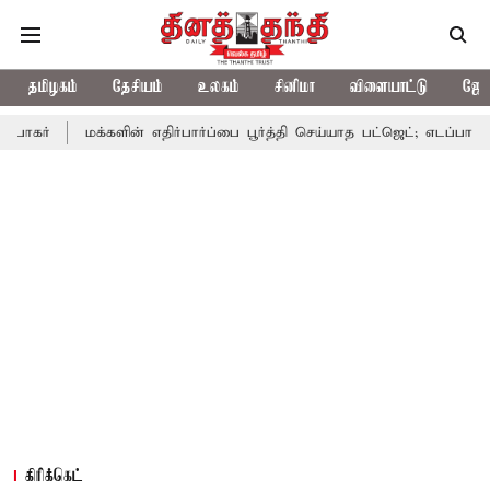
தமிழகம்
தேசியம்
உலகம்
சினிமா
விளையாட்டு
ஜோத
க்களின் எதிர்பார்ப்பை பூர்த்தி செய்யாத பட்ஜெட்; எடப்பாடி பழனிசாமி
கிரிக்கெட்