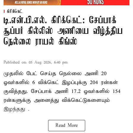
கிரிக்கெட்
டி.என்.பி.எல். கிரிக்கெட்: சேப்பாக்
சூப்பர் கில்லிஸ் அணியை வீழ்த்திய
நெல்லை ராயல் கிங்ஸ்
Published on
:
05 Aug 2026, 6:40 pm
முதலில் பேட் செய்த நெல்லை அணி 20
ஓவர்களில் 6 விக்கெட் இழப்புக்கு 204 ரன்கள்
குவித்தது. சேப்பாக் அணி 17.2 ஓவர்களில் 154
ரன்களுக்கு அனைத்து விக்கெட்டுகளையும்
இழந்தது .
Read More