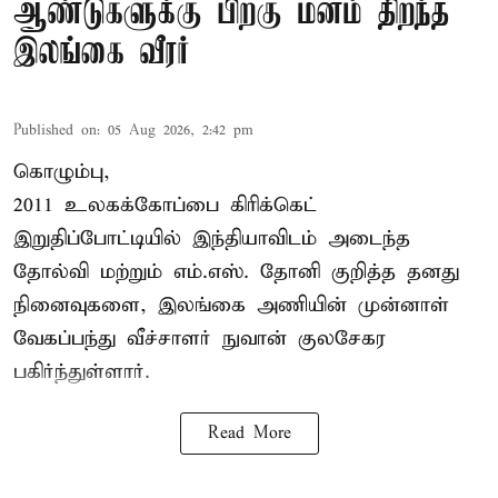
ஆண்டுகளுக்கு பிறகு மனம் திறந்த
இலங்கை வீரர்
Published on
:
05 Aug 2026, 2:42 pm
கொழும்பு,
2011 உலகக்கோப்பை
கிரிக்கெட்
இறுதிப்போட்டியில் இந்தியாவிடம் அடைந்த
தோல்வி மற்றும் எம்.எஸ். தோனி குறித்த தனது
நினைவுகளை, இலங்கை அணியின் முன்னாள்
வேகப்பந்து வீச்சாளர் நுவான் குலசேகர
பகிர்ந்துள்ளார்.
Read More