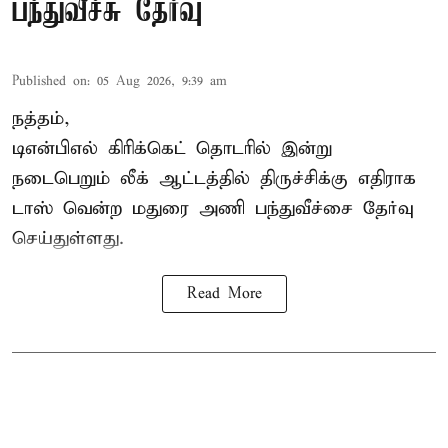
பந்துவீச்சு தேர்வு
Published on
:
05 Aug 2026, 9:39 am
நத்தம்,
டிஎன்பிஎல்
கிரிக்கெட் தொடரில் இன்று
நடைபெறும் லீக் ஆட்டத்தில் திருச்சிக்கு எதிராக
டாஸ் வென்ற மதுரை அணி பந்துவீச்சை தேர்வு
செய்துள்ளது.
Read More