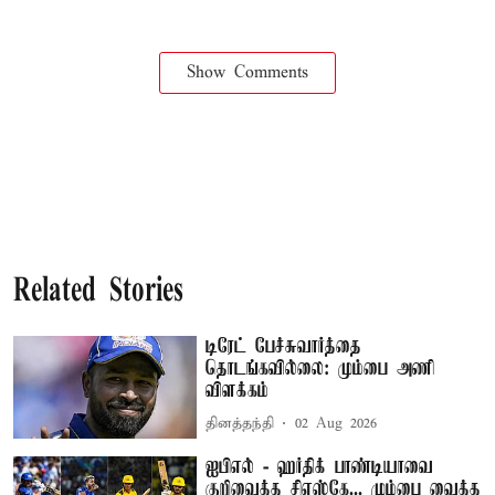
Show Comments
Related Stories
டிரேட் பேச்சுவார்த்தை
தொடங்கவில்லை: மும்பை அணி
விளக்கம்
தினத்தந்தி
02 Aug 2026
ஐபிஎல் - ஹர்திக் பாண்டியாவை
குறிவைத்த சிஎஸ்கே... மும்பை வைத்த