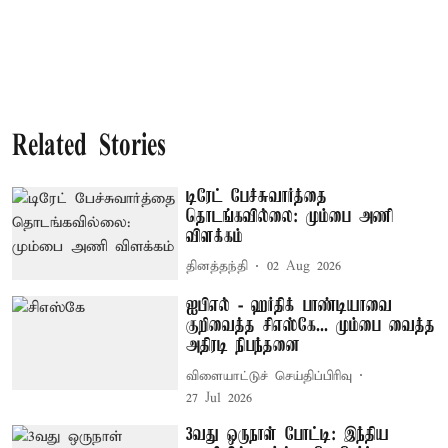
Related Stories
டிரேட் பேச்சுவார்த்தை
தொடங்கவில்லை: மும்பை அணி
விளக்கம்
தினத்தந்தி
02 Aug 2026
ஐபிஎல் - ஹர்திக் பாண்டியாவை
குறிவைத்த சிஎஸ்கே... மும்பை வைத்த
அதிரடி நிபந்தனை
விளையாட்டுச் செய்திப்பிரிவு
27 Jul 2026
3வது ஒருநாள் போட்டி: இந்திய