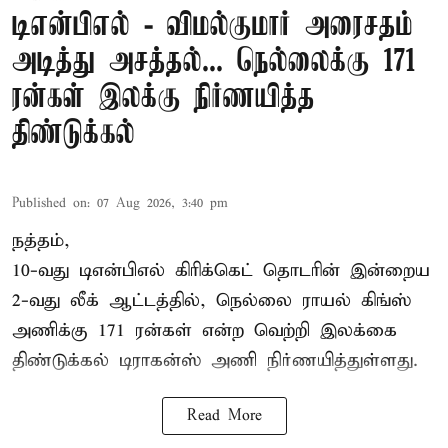
டிஎன்பிஎல் - விமல்குமார் அரைசதம்
அடித்து அசத்தல்... நெல்லைக்கு 171
ரன்கள் இலக்கு நிர்ணயித்த
திண்டுக்கல்
Published on
:
07 Aug 2026, 3:40 pm
நத்தம்,
10-வது
டிஎன்பிஎல்
கிரிக்கெட் தொடரின் இன்றைய
2-வது லீக் ஆட்டத்தில், நெல்லை ராயல் கிங்ஸ்
அணிக்கு 171 ரன்கள் என்ற வெற்றி இலக்கை
திண்டுக்கல் டிராகன்ஸ் அணி நிர்ணயித்துள்ளது.
Read More