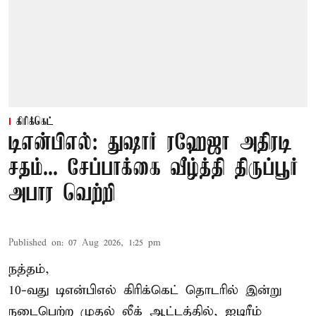
கிரிக்கெட்
டிஎன்பிஎல்: துஷார் ரஹேஜா அதிரடி
சதம்... சேப்பாக்கை வீழ்த்தி திருப்பூர்
அபார வெற்றி
Published on
:
07 Aug 2026, 1:25 pm
நத்தம்,
10-வது
டிஎன்பிஎல்
கிரிக்கெட் தொடரில் இன்று
நடைபெற்ற முதல் லீக் ஆட்டத்தில், ஐடிரீம்