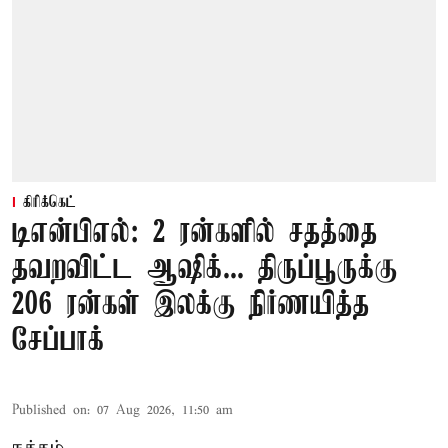
கிரிக்கெட்
டிஎன்பிஎல்: 2 ரன்களில் சதத்தை
தவறவிட்ட ஆஷிக்... திருப்பூருக்கு
206 ரன்கள் இலக்கு நிர்ணயித்த
சேப்பாக்
Published on
:
07 Aug 2026, 11:50 am
நத்தம்,