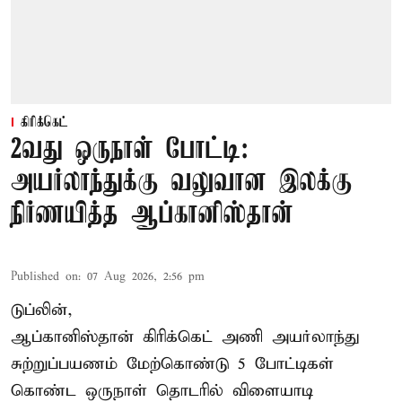
கிரிக்கெட்
2வது ஒருநாள் போட்டி:
அயர்லாந்துக்கு வலுவான இலக்கு
நிர்ணயித்த ஆப்கானிஸ்தான்
Published on
:
07 Aug 2026, 2:56 pm
டுப்லின்,
ஆப்கானிஸ்தான்
கிரிக்கெட்
அணி அயர்லாந்து
சுற்றுப்பயணம் மேற்கொண்டு 5 போட்டிகள்
கொண்ட ஒருநாள் தொடரில் விளையாடி