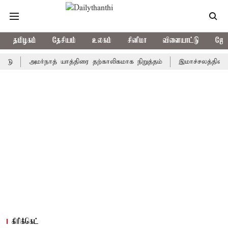
தமிழகம்
தேசியம்
உலகம்
சினிமா
விளையாட்டு
ஜோத
அமர்நாத் யாத்திரை தற்காலிகமாக நிறுத்தம்
இமாச்சலத்தில் பேருந்த
கிரிக்கெட்