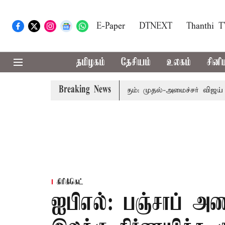
E-Paper
DTNEXT
Thanthi 
தமிழகம்
தேசியம்
உலகம்
சினி
Breaking News
த்தை தொகுதி மறுவரையறை பாதிக்கும்: முதல்-அமைச்சர் விஜய்
க
கிரிக்கெட்
ஐபிஎல்: பஞ்சாப் அண