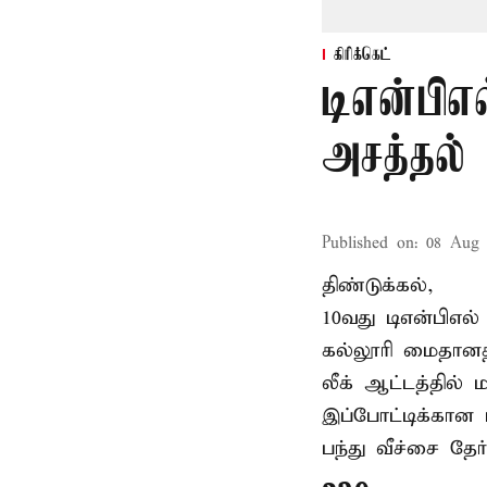
கிரிக்கெட்
டிஎன்பி
அசத்தல் 
Published on
:
08 Aug 
திண்டுக்கல்,
10வது டிஎன்பிஎல்
கல்லூரி மைதானத
லீக் ஆட்டத்தில
இப்போட்டிக்கான 
பந்து வீச்சை தேர