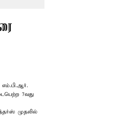
ுரை
எம்.பி.ஆர்.
டைபெற்ற 7வது
்தர்ஸ் முதலில்