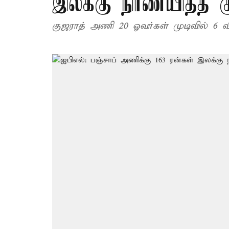
இலக்கு நிர்ணயித்த க
குஜராத் அணி 20 ஓவர்கள் முடிவில் 6 விக