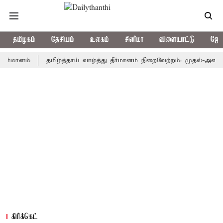
தமிழகம்
தேசியம்
உலகம்
சினிமா
விளையாட்டு
ஜோத
னம்
தமிழ்த்தாய் வாழ்த்து தீர்மானம் நிறைவேற்றம்: முதல்-அமைச்சர் வி
கிரிக்கெட்