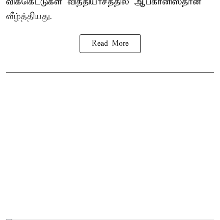
விக்கெட்டுகள் வித்தியாசத்தில்
ஆப்கானிஸ்தான்
வீழ்த்தியது.
Read More