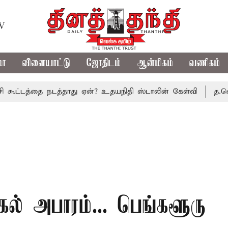
TV
மா
விளையாட்டு
ஜோதிடம்
ஆன்மிகம்
வணிகம்
்தை நடத்தாது ஏன்? உதயநிதி ஸ்டாலின் கேள்வி
த.வெ.க. அரசின
கல் அபாரம்... பெங்களூரு