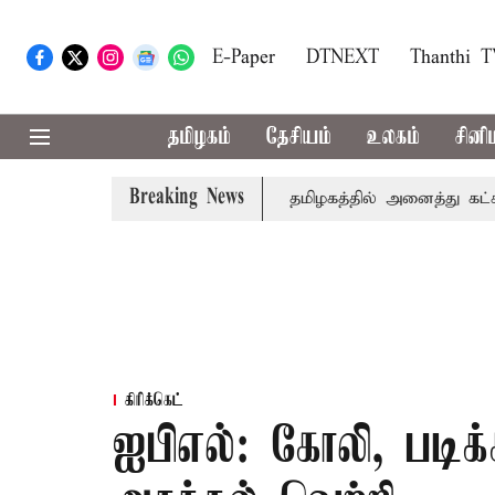
E-Paper
DTNEXT
Thanthi 
தமிழகம்
தேசியம்
உலகம்
சினி
Breaking News
் உரை
காவிரி விவகாரம்: தமிழகத்தில் அனைத்து கட்சி கூட்டத
கிரிக்கெட்
ஐபிஎல்: கோலி, படிக்