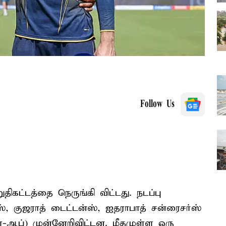
Follow Us
ுதிகட்டத்தை நெருங்கி விட்டது. நடப்பு
், குஜராத் டைட்டன்ஸ், ஐதராபாத் சன்ரைசர்ஸ்
ே-ஆப்) முன்னேறிவிட்டன. மீதமுள்ள ஒரு