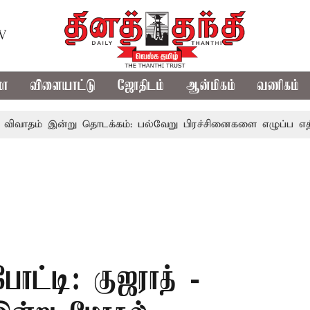
TV
மா
விளையாட்டு
ஜோதிடம்
ஆன்மிகம்
வணிகம்
ன்று தொடக்கம்: பல்வேறு பிரச்சினைகளை எழுப்ப எதிர்க்கட்சிகள்
ோட்டி: குஜராத் -