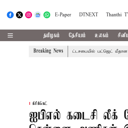
E-Paper
DTNEXT
Thanthi 
தமிழகம்
தேசியம்
உலகம்
சினி
Breaking News
ற்றமா?, தடுமாற்றமா?
சட்டசபையில் பட்ஜெட் மீதான விவாதம் இ
கிரிக்கெட்
ஐபிஎல் கடைசி லீக் ப