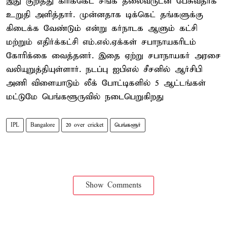
இது குறித்து கிரிக்கெட் சங்க தலைவருடன் பேசுவதாக
உறுதி அளித்தார். முன்னதாக டிக்கெட் தங்களுக்கு
கிடைக்க வேண்டும் என்று கர்நாடக ஆளும் கட்சி
மற்றும் எதிர்க்கட்சி எம்.எல்.ஏக்கள் சபாநாயகரிடம்
கோரிக்கை வைத்தனர். இதை ஏற்று சபாநாயகர் அரசை
வலியுறுத்தியுள்ளார். நடப்பு ஐபிஎல் சீசனில் ஆர்சிபி
அணி விளையாடும் லீக் போட்டிகளில் 5 ஆட்டங்கள்
மட்டுமே பெங்களூருவில் நடைபெறுகிறது
IPL
Bangalore
20 over cricket
பெங்களூர்
Show Comments