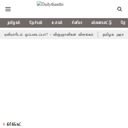
தமிழகம்
தேசியம்
உலகம்
சினிமா
விளையாட்டு
ஜோத
ாரிடம் ஒப்படைப்பா? - விஞ்ஞானிகள் விளக்கம்
தமிழக அரசு பஸ்கள் இ
கிரிக்கெட்