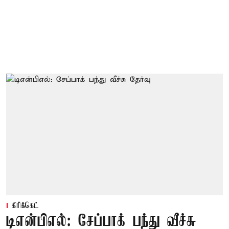
கிரிக்கெட்
டிஎன்பிஎல்: சேப்பாக் பந்து வீச்சு