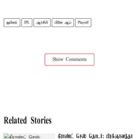
ஐபிஎல்
IPL
ஆர்சிபி
பிளே ஆப்
Playoff
Show Comments
Related Stories
கிராண்ட் செஸ் தொடர்: பிரக்ஞானந்தா