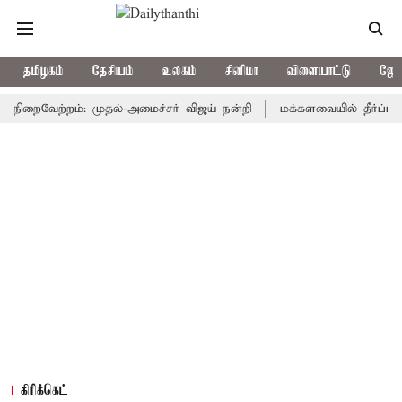
தமிழகம்
தேசியம்
உலகம்
சினிமா
விளையாட்டு
ஜோத
ைவேற்றம்: முதல்-அமைச்சர் விஜய் நன்றி
மக்களவையில் தீர்ப்பாய சீர்த
கிரிக்கெட்