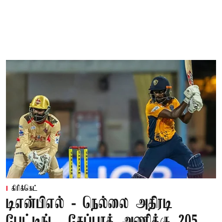
கிரிக்கெட்
டிஎன்பிஎல் - நெல்லை அதிரடி
பேட்டிங்... சேப்பாக் அணிக்கு 205