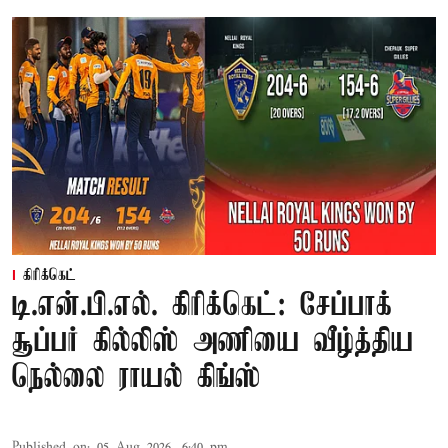
கிரிக்கெட்
டி.என்.பி.எல். கிரிக்கெட்: சேப்பாக்
சூப்பர் கில்லிஸ் அணியை வீழ்த்திய
நெல்லை ராயல் கிங்ஸ்
Published on
:
05 Aug 2026, 6:40 pm