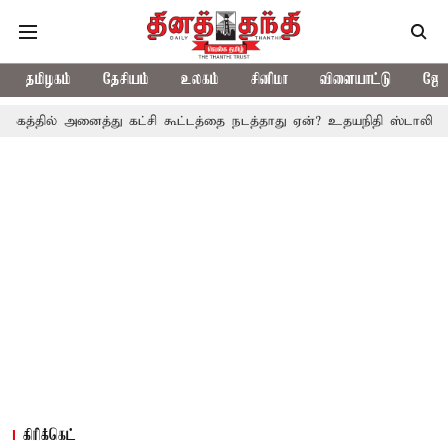
தமிழகம்
தேசியம்
உலகம்
சினிமா
விளையாட்டு
ஜோத
ைத்து கட்சி கூட்டத்தை நடத்தாது ஏன்? உதயநிதி ஸ்டாலின் கேள்வி
த
கிரிக்கெட்